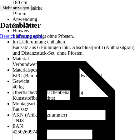
180 cm
Lamellenstärke
Mehr anzeigen
19 mm
Anwendung
Datenblätter
Sichtschutz
Hinweis
Bereich überspringen
Lieferung erfolgt ohne Pfosten.
Im Lieferumfang enthalten
Bausatz aus 6 Füllungen inkl. Abschlussprofil (Anthrazitgrau)
und Distanzstück-Set, ohne Pfosten.
Material
Verbundwerkstoff
Materialspezifizierung
BPC (Bambus-Kunststoff-Verbundwerkstoff)
Gewicht
40 kg
Oberfläche/Oberflächenbehandlung
Kunststoffbeschichtet
Montageart
Bausatz
AKN (Artikelkurznummer)
TNJ8
EAN
4250260974467