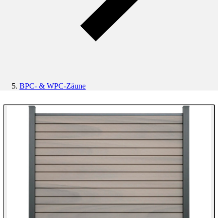
BPC- & WPC-Zäune