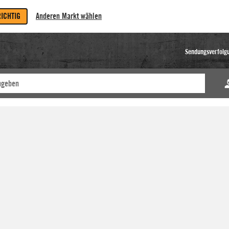
RICHTIG
Anderen Markt wählen
Sendungsverfolg