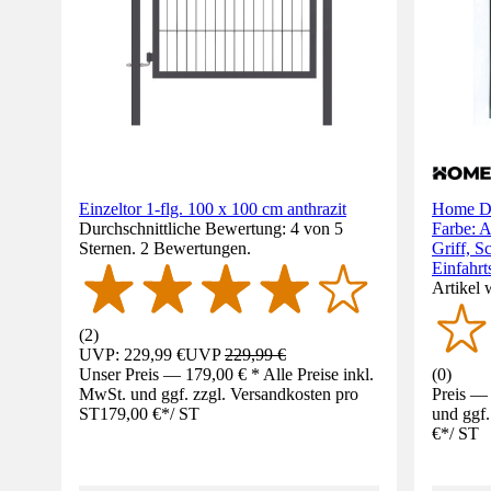
Einzeltor 1-flg. 100 x 100 cm anthrazit
Home De
Durchschnittliche Bewertung: 4 von 5
Farbe: A
Sternen. 2 Bewertungen.
Griff, S
Einfahrt
Artikel 
(
2
)
UVP: 229,99 €
UVP
229,99 €
Unser Preis — 179,00 € * Alle Preise inkl.
(
0
)
MwSt. und ggf. zzgl. Versandkosten pro
Preis — 
ST
179,00 €
*
/
ST
und ggf.
€
*
/
ST