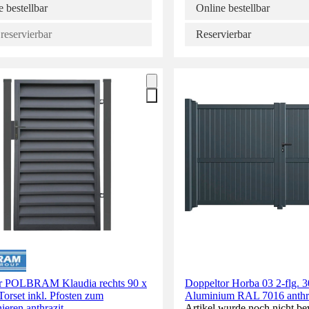
 bestellbar
Online bestellbar
reservierbar
Reservierbar
or POLBRAM Klaudia rechts 90 x
Doppeltor Horba 03 2-flg. 
orset inkl. Pfosten zum
Aluminium RAL 7016 anthraz
ieren anthrazit
Artikel wurde noch nicht be