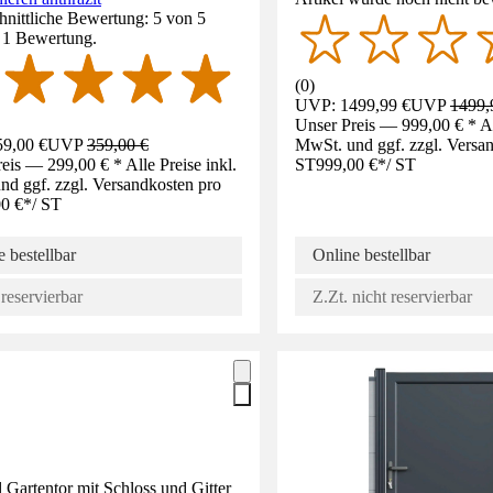
nittliche Bewertung: 5 von 5
. 1 Bewertung.
(
0
)
UVP: 1499,99 €
UVP
1499,
Unser Preis — 999,00 € * All
9,00 €
UVP
359,00 €
MwSt. und ggf. zzgl. Versa
eis — 299,00 € * Alle Preise inkl.
ST
999,00 €
*
/
ST
d ggf. zzgl. Versandkosten pro
0 €
*
/
ST
 bestellbar
Online bestellbar
reservierbar
Z.Zt. nicht reservierbar