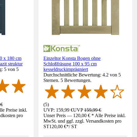
00 x 180 cm
Einzeltor Konsta Bogen ohne
it struktur
Schloßfräsung 100 x 95 cm
g: 5 von 5
kesseldruckimprägniert
Durchschnittliche Bewertung: 4.2 von 5
Sternen. 5 Bewertungen.
 €
(
5
)
e Preise inkl.
UVP: 159,99 €
UVP
159,99 €
ndkosten pro
Unser Preis — 120,00 € * Alle Preise inkl.
MwSt. und ggf. zzgl. Versandkosten pro
ST
120,00 €
*
/
ST