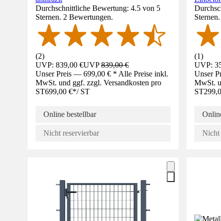
Durchschnittliche Bewertung: 4.5 von 5
Durchsch
Sternen. 2 Bewertungen.
Sternen
(
2
)
(
1
)
UVP: 839,00 €
UVP
839,00 €
UVP: 35
Unser Preis — 699,00 € * Alle Preise inkl.
Unser Pr
MwSt. und ggf. zzgl. Versandkosten pro
MwSt. un
ST
699,00 €
*
/
ST
ST
299,0
Online bestellbar
Online
Nicht reservierbar
Nicht 