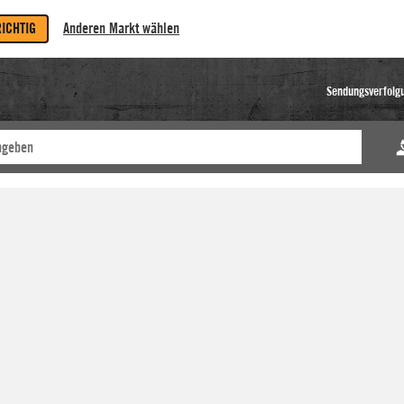
RICHTIG
Anderen Markt wählen
Sendungsverfolg