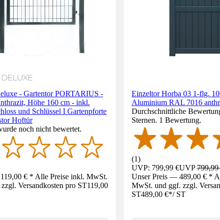
luxe - Gartentor PORTARIUS -
Einzeltor Horba 03 1-flg. 1
nthrazit, Höhe 160 cm - inkl.
Aluminium RAL 7016 anthraz
chloss und Schlüssel I Gartenpforte
Durchschnittliche Bewertun
stor Hoftür
Sternen. 1 Bewertung.
wurde noch nicht bewertet.
(
1
)
UVP: 799,99 €
UVP
799,99
119,00 € * Alle Preise inkl. MwSt.
Unser Preis — 489,00 € * All
 zzgl. Versandkosten pro ST
119,00
MwSt. und ggf. zzgl. Versa
ST
489,00 €
*
/
ST