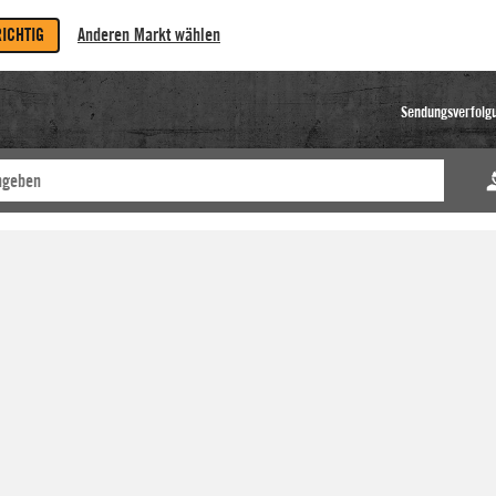
RICHTIG
Anderen Markt wählen
Sendungsverfolg