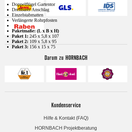
Doppelflügel Gartentor
Drehbarer Anschlag
Einzelstabmatten
Verlängerte Rohrpfosten
Paketmaße: (L x B x H)
Paket 1:
245 x 5,8 x 107
Paket 2:
109 x 5,8 x 95
Paket 3:
156 x 15 x 75
Darum zu HORNBACH
Kundenservice
Hilfe & Kontakt (FAQ)
HORNBACH Projektberatung