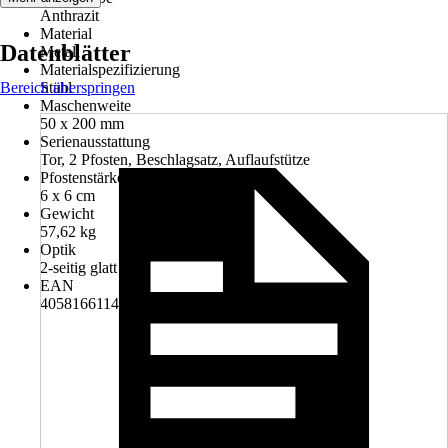
Anthrazit
Material
Datenblätter
Metall
Materialspezifizierung
Bereich überspringen
Stahl
Maschenweite
50 x 200 mm
Serienausstattung
Tor, 2 Pfosten, Beschlagsatz, Auflaufstütze
Pfostenstärke
6 x 6 cm
Gewicht
57,62 kg
Optik
2-seitig glatt
EAN
4058166114822