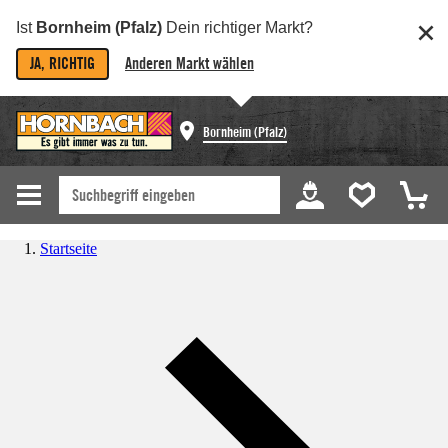
Ist
Bornheim (Pfalz)
Dein richtiger Markt?
JA, RICHTIG
Anderen Markt wählen
Bornheim (Pfalz)
Startseite