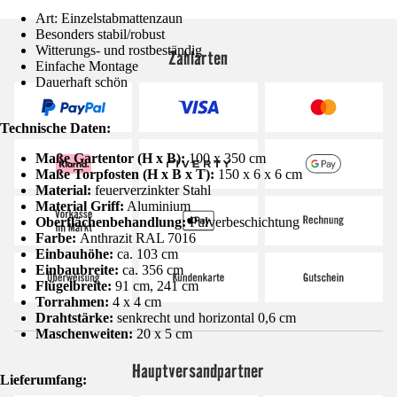
Art: Einzelstabmattenzaun
Besonders stabil/robust
Witterungs- und rostbeständig
Zahlarten
Einfache Montage
Dauerhaft schön
Technische Daten:
Maße Gartentor (H x B):
100 x 350 cm
Maße Torpfosten (H x B x T):
150 x 6 x 6 cm
Material:
feuerverzinkter Stahl
Material Griff:
Aluminium
Oberflächenbehandlung:
Pulverbeschichtung
Farbe:
Anthrazit RAL 7016
Einbauhöhe:
ca. 103 cm
Einbaubreite:
ca. 356 cm
Flügelbreite:
91 cm, 241 cm
Torrahmen:
4 x 4 cm
Drahtstärke:
senkrecht und horizontal 0,6 cm
Maschenweiten:
20 x 5 cm
Hauptversandpartner
Lieferumfang: