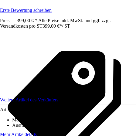
Erste Bewertung schreiben
Preis — 399,00 € * Alle Preise inkl. MwSt. und ggf. zzgl.
Versandkosten pro ST
399,00 €
*
/
ST
Weitere Artikel des Verkäufers
Art.-Nr.
12087810
Material
:
Metall
Ausführung
:
Doppeltor
Mehr Artikeldetails