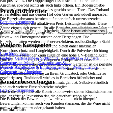
Fall positiv aus. Die Doppelflügel lassen sich, dank drehbarem
Anschlag, sowohl rechts als auch links öffnen. Ein Bodenschiebe-
Stopper dient zur Arretierung des geschlossenen Tores. Das Torband
Produktsicherheit
ist verstellbar und aus deinen Hof oder Garten individuell anpassbar.
Die Einzelstabmatten beruhen auf einer einfach umzusetzenden
Bereich überspringen
Systemtechnologie mit attraktivem Preis-Leistungsverhältnis. Diese
Zäune eignen sich generell für alle Bereiche, wo allerhöchster Wert auf
Verantwortlich für Produktsicherheit:
.
Siehe Herstellerinformationen
größte Standfestigkeit gelegt wird – zum Beispiel zur Begrenzung von
Privat - und Firmengrundstücken oder Tiergehegen. Die
Einzelstabmatten werden aus feuerverzinktem, rostbeständigem Stahl
Weitere Kategorien
gefertigt, sind pulverbeschichtet und bieten daher maximalen
Korrosionsschutz und Langlebigkeit. Durch die Pulverbeschichtung
Liste überspringen
des Materials bietet der Zaun zugleich eine hohe UV-Beständigkeit.
Garten
Gartenzäune & Sichtschutz
Gartentore & Zauntore
Durch Einbetonieren der verlängerten Rohrpfosten ist das Gartentor
Gartentore aus Metall
Gartentore aus Stahl
äußerst stabil und sicher zu befestigen. Unser Gartentor ist die perfekte
Doppelstabmattentore & Einstabmattentore
Wellengittertore
Ergänzung zu unseren Doppelstabmattenzäunen, um einen sicheren
Gartentore aus Aluminium
und abschließbaren Zugang zu Ihrem Grundstück oder Gelände zu
gewährleisten. Traditionell wird es in Bereichen öffentlicher und
Kundenbewertungen
gewerblicher Einrichtungen zum Einsatz genutzt. Selbstverständlich
sind auch weitere Einsatzbereiche möglich.
Bereich überspringen
Durch die anspruchsvolle Konstruktionsweise stellen Einzelstabmatten
eine langfristige Investition dar, die dauerhaft schön bleibt.
Die Echtheit der Bewertungen wurde von uns nicht überprüft.
Bewertungen können auch von Kunden stammen, die die Ware nicht
nachweislich genutzt oder gekauft haben.
Produktdetails: