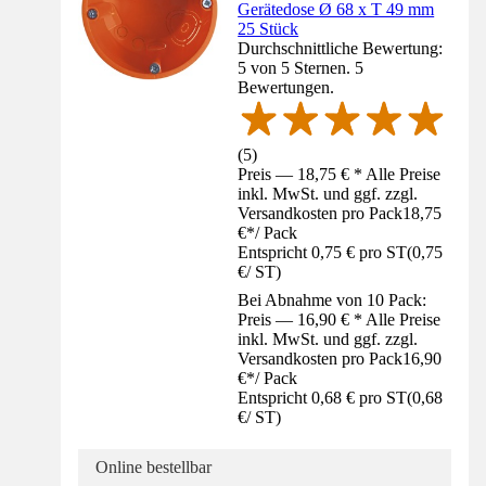
Gerätedose Ø 68 x T 49 mm
25 Stück
Durchschnittliche Bewertung:
5 von 5 Sternen. 5
Bewertungen.
(
5
)
Preis — 18,75 € * Alle Preise
inkl. MwSt. und ggf. zzgl.
Versandkosten pro Pack
18,75
€
*
/
Pack
Entspricht 0,75 € pro ST
(
0,75
€
/
ST
)
Bei Abnahme von 10 Pack:
Preis — 16,90 € * Alle Preise
inkl. MwSt. und ggf. zzgl.
Versandkosten pro Pack
16,90
€
*
/
Pack
Entspricht 0,68 € pro ST
(
0,68
€
/
ST
)
Online bestellbar