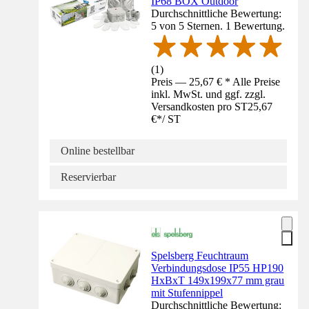
IP68 BOX Outdoor
Durchschnittliche Bewertung:
5 von 5 Sternen. 1 Bewertung.
(
1
)
Preis — 25,67 € * Alle Preise
inkl. MwSt. und ggf. zzgl.
Versandkosten pro ST
25,67
€
*
/
ST
Online bestellbar
Reservierbar
Spelsberg Feuchtraum
Verbindungsdose IP55 HP190
HxBxT 149x199x77 mm grau
mit Stufennippel
Durchschnittliche Bewertung: