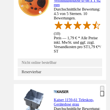
Verbindungsdose Ø 68 x T 62
mm
Durchschnittliche Bewertung:
4.5 von 5 Sternen. 10
Bewertungen.
(
10
)
Preis — 1,79 € * Alle Preise
inkl. MwSt. und ggf. zzgl.
Versandkosten pro ST
1,79 €
*
/
ST
Nicht online bestellbar
Reservierbar
Kaiser 1159-61 Teleskop-
Gerätedose grau
Durchschnittliche Bewertung: