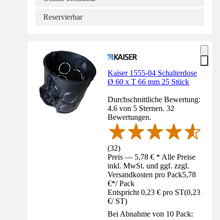
Reservierbar
Kaiser 1555-04 Schalterdose
Ø 60 x T 66 mm 25 Stück
Durchschnittliche Bewertung:
4.6 von 5 Sternen. 32
Bewertungen.
(
32
)
Preis — 5,78 € * Alle Preise
inkl. MwSt. und ggf. zzgl.
Versandkosten pro Pack
5,78
€
*
/
Pack
Entspricht 0,23 € pro ST
(
0,23
€
/
ST
)
Bei Abnahme von 10 Pack: