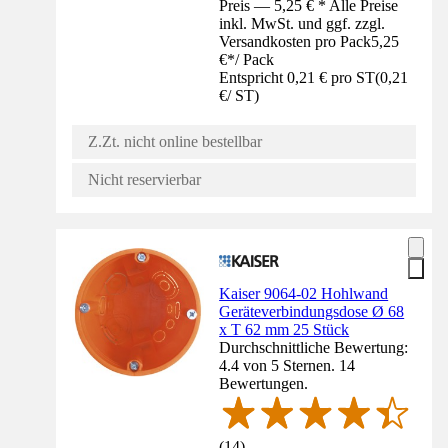
Preis — 5,25 € * Alle Preise
inkl. MwSt. und ggf. zzgl.
Versandkosten pro Pack
5,25
€
*
/
Pack
Entspricht 0,21 € pro ST
(
0,21
€
/
ST
)
Z.Zt. nicht online bestellbar
Nicht reservierbar
Kaiser 9064-02 Hohlwand
Geräteverbindungsdose Ø 68
x T 62 mm 25 Stück
Durchschnittliche Bewertung:
4.4 von 5 Sternen. 14
Bewertungen.
(
14
)