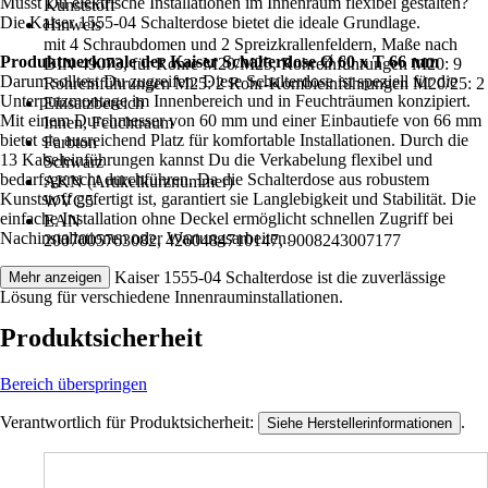
Musst Du elektrische Installationen im Innenraum flexibel gestalten?
Kunststoff
Die Kaiser 1555-04 Schalterdose bietet die ideale Grundlage.
Hinweis
mit 4 Schraubdomen und 2 Spreizkrallenfeldern, Maße nach
Produktmerkmale der Kaiser Schalterdose Ø 60 x T 66 mm
DIN 49073, für Rohre M20/M25, Rohreinführungen M20: 9
Darum solltest Du zugreifen: Diese Schalterdose ist speziell für die
Rohreinführungen M25: 2 Rohr-Kombieinführungen M20/25: 2
Unterputzmontage im Innenbereich und in Feuchträumen konzipiert.
Einsatzbereich
Mit einem Durchmesser von 60 mm und einer Einbautiefe von 66 mm
Innen, Feuchtraum
bietet sie ausreichend Platz für komfortable Installationen. Durch die
Farbton
13 Kabeleinführungen kannst Du die Verkabelung flexibel und
Schwarz
bedarfsgerecht durchführen. Da die Schalterdose aus robustem
AKN (Artikelkurznummer)
Kunststoff gefertigt ist, garantiert sie Langlebigkeit und Stabilität. Die
WVC5
einfache Installation ohne Deckel ermöglicht schnellen Zugriff bei
EAN
Nachinstallationen oder Wartungsarbeiten.
2007005763082, 4260484710147, 9008243007177
Festgezurrt: Die Kaiser 1555-04 Schalterdose ist die zuverlässige
Mehr anzeigen
Lösung für verschiedene Innenrauminstallationen.
Produktsicherheit
Bereich überspringen
Verantwortlich für Produktsicherheit:
.
Siehe Herstellerinformationen