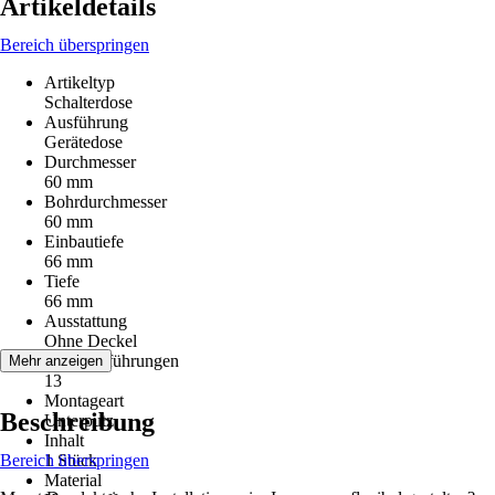
Artikeldetails
Bereich überspringen
Artikeltyp
Schalterdose
Ausführung
Gerätedose
Durchmesser
60 mm
Bohrdurchmesser
60 mm
Einbautiefe
66 mm
Tiefe
66 mm
Ausstattung
Ohne Deckel
Kabeleinführungen
Mehr anzeigen
13
Montageart
Beschreibung
Unterputz
Inhalt
Bereich überspringen
1 Stück
Material