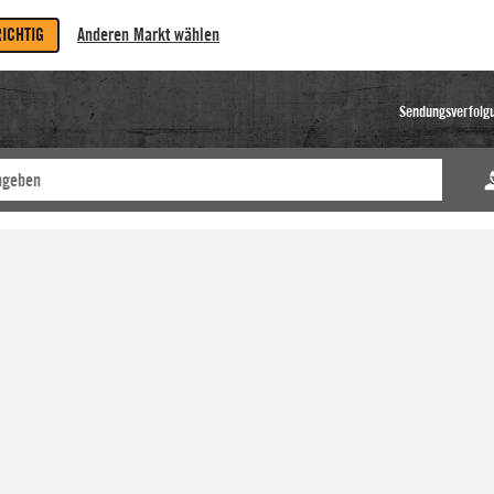
RICHTIG
Anderen Markt wählen
Sendungsverfolg