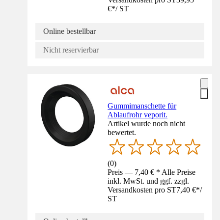
€
*
/
ST
Online bestellbar
Nicht reservierbar
Gummimanschette für
Ablaufrohr veporit.
Artikel wurde noch nicht
bewertet.
(
0
)
Preis — 7,40 € * Alle Preise
inkl. MwSt. und ggf. zzgl.
Versandkosten pro ST
7,40 €
*
/
ST