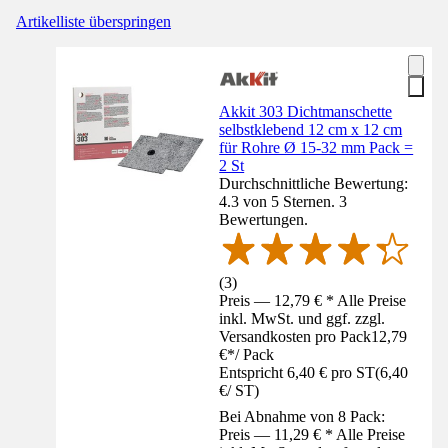
Artikelliste überspringen
Akkit 303 Dichtmanschette
selbstklebend 12 cm x 12 cm
für Rohre Ø 15-32 mm Pack =
2 St
Durchschnittliche Bewertung:
4.3 von 5 Sternen. 3
Bewertungen.
(
3
)
Preis — 12,79 € * Alle Preise
inkl. MwSt. und ggf. zzgl.
Versandkosten pro Pack
12,79
€
*
/
Pack
Entspricht 6,40 € pro ST
(
6,40
€
/
ST
)
Bei Abnahme von 8 Pack:
Preis — 11,29 € * Alle Preise