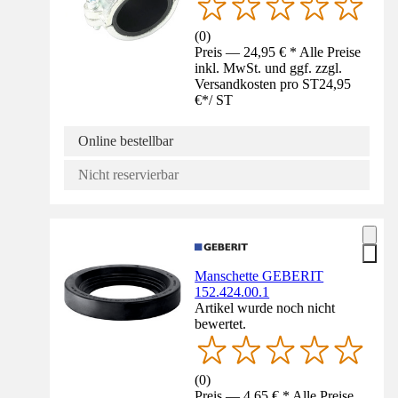
(
0
)
Preis — 24,95 € * Alle Preise
inkl. MwSt. und ggf. zzgl.
Versandkosten pro ST
24,95
€
*
/
ST
Online bestellbar
Nicht reservierbar
Manschette GEBERIT
152.424.00.1
Artikel wurde noch nicht
bewertet.
(
0
)
Preis — 4,65 € * Alle Preise