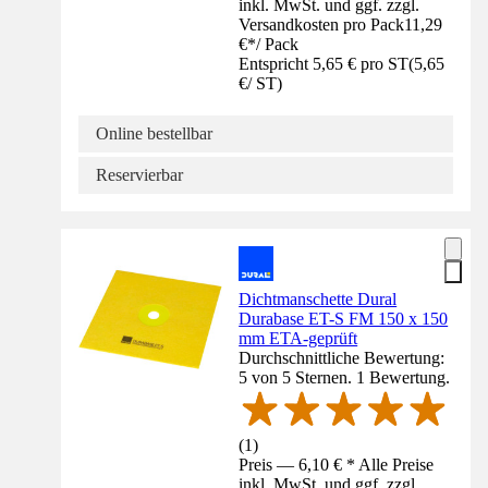
inkl. MwSt. und ggf. zzgl.
Versandkosten pro Pack
11,29
€
*
/
Pack
Entspricht 5,65 € pro ST
(
5,65
€
/
ST
)
Online bestellbar
Reservierbar
Dichtmanschette Dural
Durabase ET-S FM 150 x 150
mm ETA-geprüft
Durchschnittliche Bewertung:
5 von 5 Sternen. 1 Bewertung.
(
1
)
Preis — 6,10 € * Alle Preise
inkl. MwSt. und ggf. zzgl.