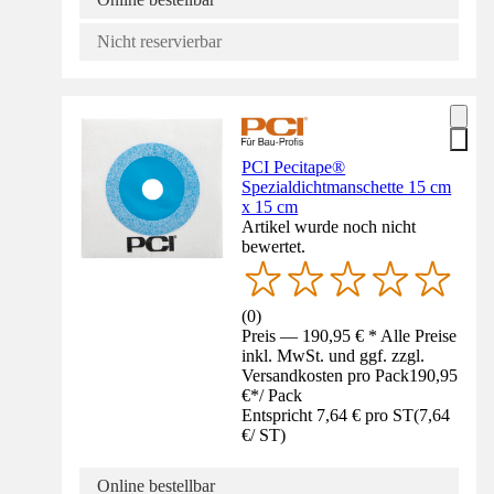
Nicht reservierbar
PCI Pecitape®
Spezialdichtmanschette 15 cm
x 15 cm
Artikel wurde noch nicht
bewertet.
(
0
)
Preis — 190,95 € * Alle Preise
inkl. MwSt. und ggf. zzgl.
Versandkosten pro Pack
190,95
€
*
/
Pack
Entspricht 7,64 € pro ST
(
7,64
€
/
ST
)
Online bestellbar