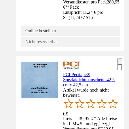
Versandkosten pro Pack
280,95
€
*
/
Pack
Entspricht 11,24 € pro
ST
(
11,24 €
/
ST
)
Online bestellbar
Nicht reservierbar
PCI Pecitape®
Spezialdichtmanschette 42,5
cm x 42,5 cm
Artikel wurde noch nicht
bewertet.
(
0
)
Preis — 39,95 € * Alle Preise
inkl. MwSt. und ggf. zzgl.
Versandkosten pro ST
39,95