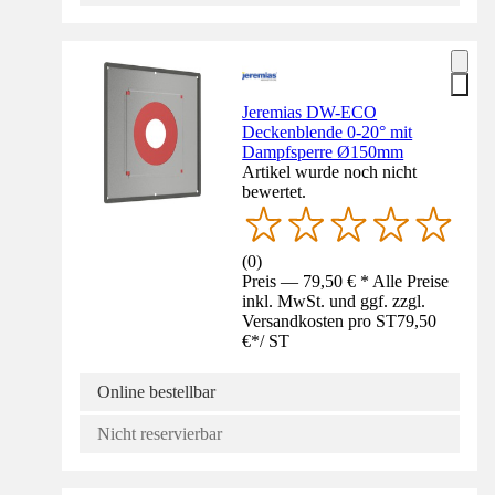
Jeremias DW-ECO
Deckenblende 0-20° mit
Dampfsperre Ø150mm
Artikel wurde noch nicht
bewertet.
(
0
)
Preis — 79,50 € * Alle Preise
inkl. MwSt. und ggf. zzgl.
Versandkosten pro ST
79,50
€
*
/
ST
Online bestellbar
Nicht reservierbar