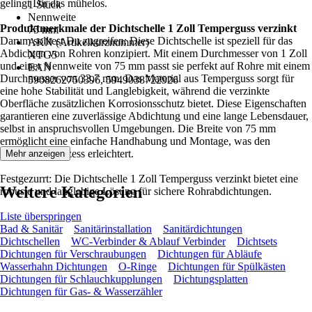
gelingt Dir das mühelos.
1 Stück
Nennweite
Produktmerkmale der Dichtschelle 1 Zoll Temperguss verzinkt
75 mm
Darum solltest Du zugreifen: Diese Dichtschelle ist speziell für das
AKN (Artikelkurznummer)
Abdichten von Rohren konzipiert. Mit einem Durchmesser von 1 Zoll
XTG5
und einer Nennweite von 75 mm passt sie perfekt auf Rohre mit einem
EAN
Durchmesser von 33,7 mm. Das Material aus Temperguss sorgt für
5908262750396, 5949038722926
eine hohe Stabilität und Langlebigkeit, während die verzinkte
Oberfläche zusätzlichen Korrosionsschutz bietet. Diese Eigenschaften
garantieren eine zuverlässige Abdichtung und eine lange Lebensdauer,
selbst in anspruchsvollen Umgebungen. Die Breite von 75 mm
ermöglicht eine einfache Handhabung und Montage, was den
Installationsprozess erleichtert.
Mehr anzeigen
Festgezurrt: Die Dichtschelle 1 Zoll Temperguss verzinkt bietet eine
Weitere Kategorien
robuste und langlebige Lösung für sichere Rohrabdichtungen.
Liste überspringen
Bad & Sanitär
Sanitärinstallation
Sanitärdichtungen
Dichtschellen
WC-Verbinder & Ablauf Verbinder
Dichtsets
Dichtungen für Verschraubungen
Dichtungen für Abläufe
Wasserhahn Dichtungen
O-Ringe
Dichtungen für Spülkästen
Dichtungen für Schlauchkupplungen
Dichtungsplatten
Dichtungen für Gas- & Wasserzähler