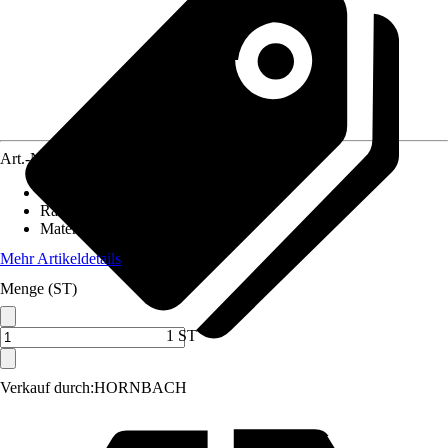
Art.-Nr.
6702311
Durchmesser (von - bis)
:
33,7 mm
Räume
:
Bau, Baustelle
Material
:
Temperguss
Mehr Artikeldetails
Menge (ST)
1 ST
Verkauf durch:
HORNBACH