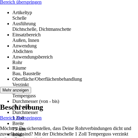
Bereich überspringen
Artikeltyp
Schelle
Ausführung
Dichtschelle, Dichtmanschette
Einsatzbereich
Außen, Innen
Anwendung
Abdichten
Anwendungsbereich
Rohr
Räume
Bau, Baustelle
Oberfläche/Oberflächenbehandlung
Verzinkt
Material
Mehr anzeigen
Temperguss
Durchmesser (von - bis)
Beschreibung
33,7 mm
Durchmesser
Bereich überspringen
1 Zoll
Breite
Möchtest Du sicherstellen, dass Deine Rohrverbindungen dicht und
75 mm
zuverlässig sind? Mit der Dichtschelle 1 Zoll Temperguss verzinkt
Inhalt