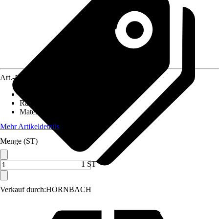
Art.-Nr.
12511549
Durchmesser (von - bis)
:
41 mm
Räume
:
Bau, Baustelle
Material
:
Temperguss
Mehr Artikeldetails
Menge (ST)
1 ST
Verkauf durch:
HORNBACH