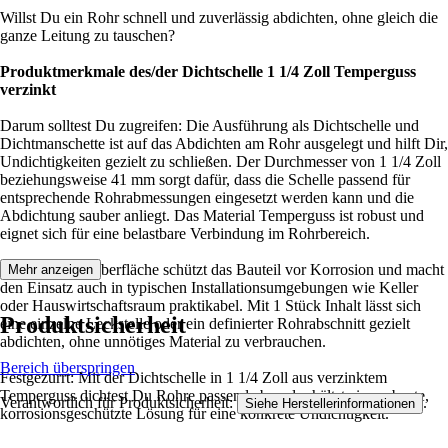
Willst Du ein Rohr schnell und zuverlässig abdichten, ohne gleich die
ganze Leitung zu tauschen?
Produktmerkmale des/der Dichtschelle 1 1/4 Zoll Temperguss
verzinkt
Darum solltest Du zugreifen: Die Ausführung als Dichtschelle und
Dichtmanschette ist auf das Abdichten am Rohr ausgelegt und hilft Dir,
Undichtigkeiten gezielt zu schließen. Der Durchmesser von 1 1/4 Zoll
beziehungsweise 41 mm sorgt dafür, dass die Schelle passend für
entsprechende Rohrabmessungen eingesetzt werden kann und die
Abdichtung sauber anliegt. Das Material Temperguss ist robust und
eignet sich für eine belastbare Verbindung im Rohrbereich.
Die verzinkte Oberfläche schützt das Bauteil vor Korrosion und macht
Mehr anzeigen
den Einsatz auch in typischen Installationsumgebungen wie Keller
oder Hauswirtschaftsraum praktikabel. Mit 1 Stück Inhalt lässt sich
Produktsicherheit
eine einzelne Leckstelle oder ein definierter Rohrabschnitt gezielt
abdichten, ohne unnötiges Material zu verbrauchen.
Bereich überspringen
Festgezurrt: Mit der Dichtschelle in 1 1/4 Zoll aus verzinktem
Temperguss dichtest Du Rohre passend ab und erhältst eine robuste,
Verantwortlich für Produktsicherheit:
.
Siehe Herstellerinformationen
korrosionsgeschützte Lösung für eine konkrete Undichtigkeit.