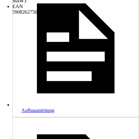
M4W3
EAN
5908262750402
Aufbauanleitung