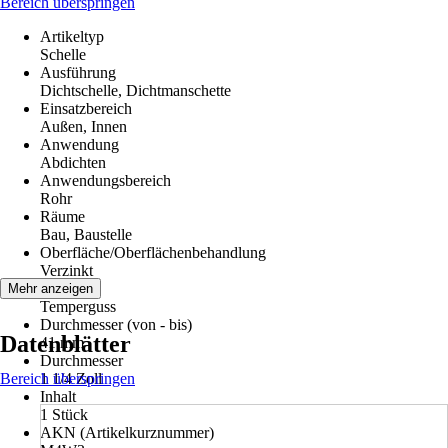
Bereich überspringen
Artikeltyp
Schelle
Ausführung
Dichtschelle, Dichtmanschette
Einsatzbereich
Außen, Innen
Anwendung
Abdichten
Anwendungsbereich
Rohr
Räume
Bau, Baustelle
Oberfläche/Oberflächenbehandlung
Verzinkt
Material
Mehr anzeigen
Temperguss
Durchmesser (von - bis)
Datenblätter
41 mm
Durchmesser
Bereich überspringen
1 1/4 Zoll
Inhalt
1 Stück
AKN (Artikelkurznummer)