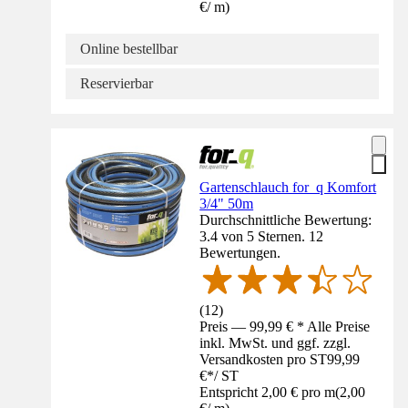
€
/
m
)
Online bestellbar
Reservierbar
Gartenschlauch for_q Komfort
3/4" 50m
Durchschnittliche Bewertung:
3.4 von 5 Sternen. 12
Bewertungen.
(
12
)
Preis — 99,99 € * Alle Preise
inkl. MwSt. und ggf. zzgl.
Versandkosten pro ST
99,99
€
*
/
ST
Entspricht 2,00 € pro m
(
2,00