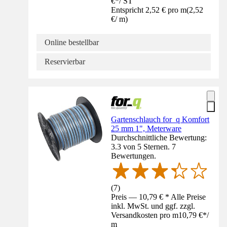
€
*
/
ST
Entspricht 2,52 € pro m
(
2,52
€
/
m
)
Online bestellbar
Reservierbar
Gartenschlauch for_q Komfort
25 mm 1", Meterware
Durchschnittliche Bewertung:
3.3 von 5 Sternen. 7
Bewertungen.
(
7
)
Preis — 10,79 € * Alle Preise
inkl. MwSt. und ggf. zzgl.
Versandkosten pro m
10,79 €
*
/
m