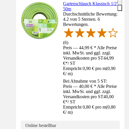
Gartenschlauch Klassisch 1/2"
50m
Durchschnittliche Bewertung:
4.2 von 5 Sternen. 6
Bewertungen.
(
6
)
Preis — 44,99 € * Alle Preise
inkl. MwSt. und ggf. zzgl.
Versandkosten pro ST
44,99
€
*
/
ST
Entspricht 0,90 € pro m
(
0,90
€
/
m
)
Bei Abnahme von 5 ST:
Preis — 40,00 € * Alle Preise
inkl. MwSt. und ggf. zzgl.
Versandkosten pro ST
40,00
€
*
/
ST
Entspricht 0,80 € pro m
(
0,80
€
/
m
)
Online bestellbar