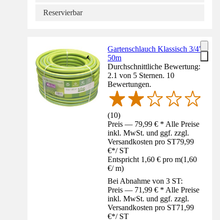
Reservierbar
Gartenschlauch Klassisch 3/4"
50m
Durchschnittliche Bewertung:
2.1 von 5 Sternen. 10
Bewertungen.
(
10
)
Preis — 79,99 € * Alle Preise
inkl. MwSt. und ggf. zzgl.
Versandkosten pro ST
79,99
€
*
/
ST
Entspricht 1,60 € pro m
(
1,60
€
/
m
)
Bei Abnahme von 3 ST:
Preis — 71,99 € * Alle Preise
inkl. MwSt. und ggf. zzgl.
Versandkosten pro ST
71,99
€
*
/
ST