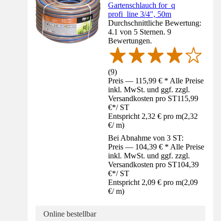
Gartenschlauch for_q
profi_line 3/4", 50m
Durchschnittliche Bewertung:
4.1 von 5 Sternen. 9
Bewertungen.
(
9
)
Preis — 115,99 € * Alle Preise
inkl. MwSt. und ggf. zzgl.
Versandkosten pro ST
115,99
€
*
/
ST
Entspricht 2,32 € pro m
(
2,32
€
/
m
)
Bei Abnahme von 3 ST:
Preis — 104,39 € * Alle Preise
inkl. MwSt. und ggf. zzgl.
Versandkosten pro ST
104,39
€
*
/
ST
Entspricht 2,09 € pro m
(
2,09
€
/
m
)
Online bestellbar