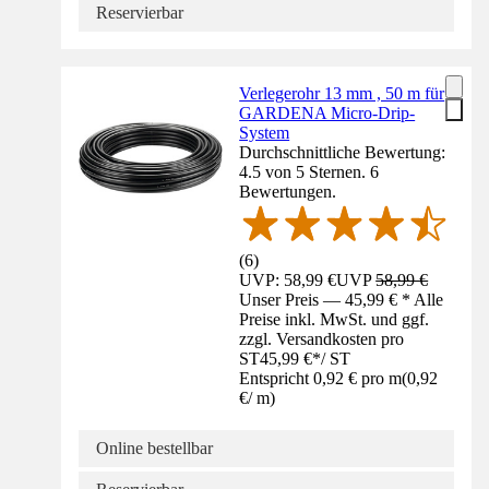
Reservierbar
Verlegerohr 13 mm , 50 m für
GARDENA Micro-Drip-
System
Durchschnittliche Bewertung:
4.5 von 5 Sternen. 6
Bewertungen.
(
6
)
UVP: 58,99 €
UVP
58,99 €
Unser Preis — 45,99 € * Alle
Preise inkl. MwSt. und ggf.
zzgl. Versandkosten pro
ST
45,99 €
*
/
ST
Entspricht 0,92 € pro m
(
0,92
€
/
m
)
Online bestellbar