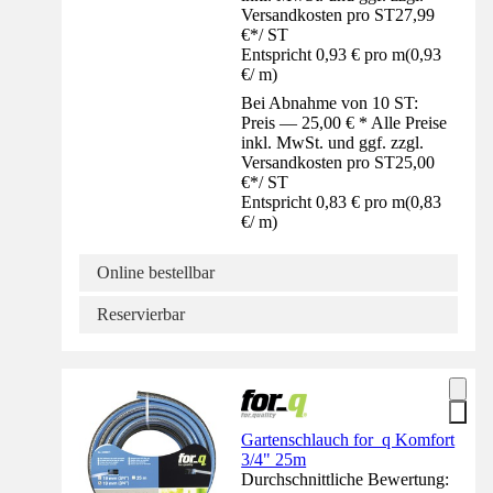
Versandkosten pro ST
27,99
€
*
/
ST
Entspricht 0,93 € pro m
(
0,93
€
/
m
)
Bei Abnahme von 10 ST:
Preis — 25,00 € * Alle Preise
inkl. MwSt. und ggf. zzgl.
Versandkosten pro ST
25,00
€
*
/
ST
Entspricht 0,83 € pro m
(
0,83
€
/
m
)
Online bestellbar
Reservierbar
Gartenschlauch for_q Komfort
3/4" 25m
Durchschnittliche Bewertung: