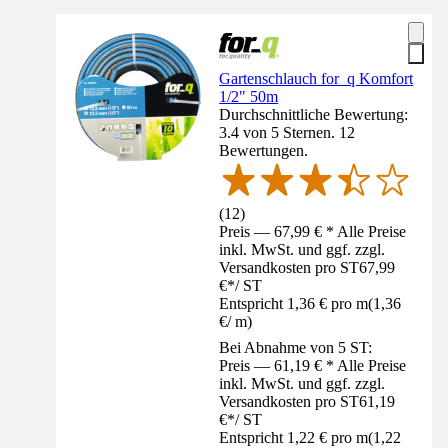
Gartenschlauch for_q Komfort
1/2" 50m
Durchschnittliche Bewertung:
3.4 von 5 Sternen. 12
Bewertungen.
(
12
)
Preis — 67,99 € * Alle Preise
inkl. MwSt. und ggf. zzgl.
Versandkosten pro ST
67,99
€
*
/
ST
Entspricht 1,36 € pro m
(
1,36
€
/
m
)
Bei Abnahme von 5 ST:
Preis — 61,19 € * Alle Preise
inkl. MwSt. und ggf. zzgl.
Versandkosten pro ST
61,19
€
*
/
ST
Entspricht 1,22 € pro m
(
1,22