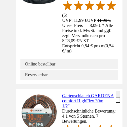
(
5
)
UVP: 11,99 €
UVP
11,99 €
Unser Preis — 8,09 € * Alle
Preise inkl. MwSt. und ggf.
zzgl. Versandkosten pro
ST
8,09 €
*
/
ST
Entspricht 0,54 € pro m
(
0,54
€
/
m
)
Online bestellbar
Reservierbar
Gartenschlauch GARDENA
comfort HighFlex 30m
1/2"
Durchschnittliche Bewertung:
4.1 von 5 Sternen. 7
Bewertungen.