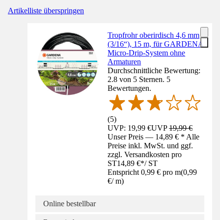
Artikelliste überspringen
Tropfrohr oberirdisch 4,6 mm
(3/16“), 15 m, für GARDENA
Micro-Drip-System ohne
Armaturen
Durchschnittliche Bewertung:
2.8 von 5 Sternen. 5
Bewertungen.
(
5
)
UVP: 19,99 €
UVP
19,99 €
Unser Preis — 14,89 € * Alle
Preise inkl. MwSt. und ggf.
zzgl. Versandkosten pro
ST
14,89 €
*
/
ST
Entspricht 0,99 € pro m
(
0,99
€
/
m
)
Online bestellbar