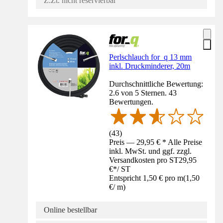
Z.Zt. nicht reservierbar
Perlschlauch for_q 13 mm
inkl. Druckminderer, 20m
Durchschnittliche Bewertung:
2.6 von 5 Sternen. 43
Bewertungen.
(
43
)
Preis — 29,95 € * Alle Preise
inkl. MwSt. und ggf. zzgl.
Versandkosten pro ST
29,95
€
*
/
ST
Entspricht 1,50 € pro m
(
1,50
€
/
m
)
Online bestellbar