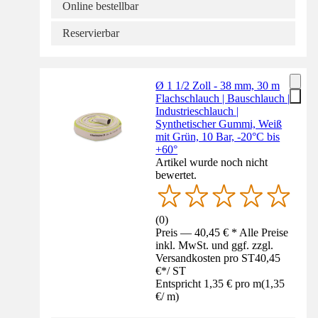
Online bestellbar
Reservierbar
Ø 1 1/2 Zoll - 38 mm, 30 m
Flachschlauch | Bauschlauch |
Industrieschlauch |
Synthetischer Gummi, Weiß
mit Grün, 10 Bar, -20°C bis
+60°
Artikel wurde noch nicht
bewertet.
(
0
)
Preis — 40,45 € * Alle Preise
inkl. MwSt. und ggf. zzgl.
Versandkosten pro ST
40,45
€
*
/
ST
Entspricht 1,35 € pro m
(
1,35
€
/
m
)