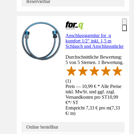
Reservierbar
Anschlussgarnitur for_q
komfort 1/2" inkl. 1,5 m
Schlauch und Anschlussstücke
Durchschnittliche Bewertung:
5 von 5 Sternen. 1 Bewertung.
(
1
)
Preis — 10,99 € * Alle Preise
inkl. MwSt. und ggf. zzgl.
Versandkosten pro ST
10,99
€
*
/
ST
Entspricht 7,33 € pro m
(
7,33
€
/
m
)
Online bestellbar