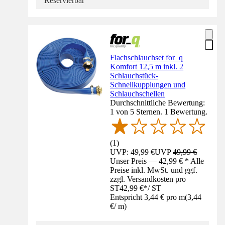
Reservierbar
Flachschlauchset for_q
Komfort 12,5 m inkl. 2
Schlauchstück-
Schnellkupplungen und
Schlauchschellen
Durchschnittliche Bewertung:
1 von 5 Sternen. 1 Bewertung.
(
1
)
UVP: 49,99 €
UVP
49,99 €
Unser Preis — 42,99 € * Alle
Preise inkl. MwSt. und ggf.
zzgl. Versandkosten pro
ST
42,99 €
*
/
ST
Entspricht 3,44 € pro m
(
3,44
€
/
m
)