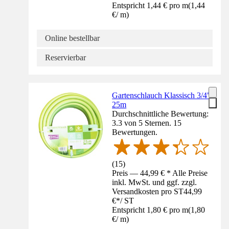
Entspricht 1,44 € pro m
(
1,44
€
/
m
)
Online bestellbar
Reservierbar
Gartenschlauch Klassisch 3/4"
25m
Durchschnittliche Bewertung:
3.3 von 5 Sternen. 15
Bewertungen.
(
15
)
Preis — 44,99 € * Alle Preise
inkl. MwSt. und ggf. zzgl.
Versandkosten pro ST
44,99
€
*
/
ST
Entspricht 1,80 € pro m
(
1,80
€
/
m
)