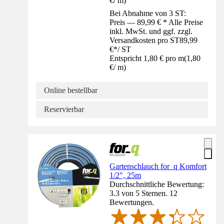
€
/
m
)
Bei Abnahme von 3 ST:
Preis — 89,99 € * Alle Preise
inkl. MwSt. und ggf. zzgl.
Versandkosten pro ST
89,99
€
*
/
ST
Entspricht 1,80 € pro m
(
1,80
€
/
m
)
Online bestellbar
Reservierbar
Gartenschlauch for_q Komfort
1/2", 25m
Durchschnittliche Bewertung:
3.3 von 5 Sternen. 12
Bewertungen.