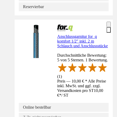
Reservierbar
Anschlussgarnitur for_q
komfort 1/2" inkl. 2 m
Schlauch und Anschlussstücke
Durchschnittliche Bewertung:
5 von 5 Sternen. 1 Bewertung.
(
1
)
Preis — 10,00 € * Alle Preise
inkl. MwSt. und ggf. zzgl.
Versandkosten pro ST
10,00
€
*
/
ST
Online bestellbar