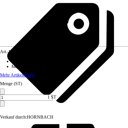
Art.-Nr.
3204680
Anschluss
:
19 mm (3/4 Zoll)
Material
:
Kunststoff
Mehr Artikeldetails
Menge (ST)
1 ST
Verkauf durch:
HORNBACH