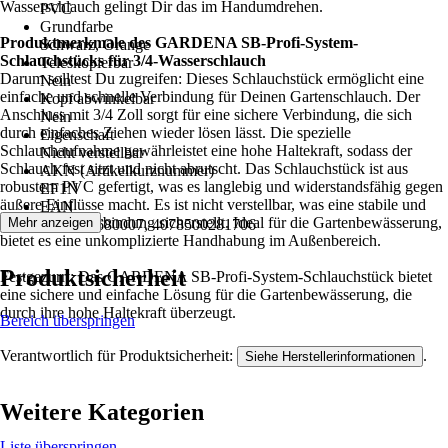
Wasserschlauch gelingt Dir das im Handumdrehen.
PVC
Grundfarbe
Produktmerkmale des GARDENA SB-Profi-System-
Schwarz, Orange
Schlauchstücks für 3/4-Wasserschlauch
Teleskopierbar
Darum solltest Du zugreifen: Dieses Schlauchstück ermöglicht eine
Nein
einfache und schnelle Verbindung für Deinen Gartenschlauch. Der
Kopf abwinkelbar
Anschluss mit 3/4 Zoll sorgt für eine sichere Verbindung, die sich
Nein
durch einfaches Ziehen wieder lösen lässt. Die spezielle
Eigenschaft
Schlauchaufnahme gewährleistet eine hohe Haltekraft, sodass der
Nicht verstellbar
Schlauch fest sitzt und nicht abrutscht. Das Schlauchstück ist aus
AKN (Artikelkurznummer)
robustem PVC gefertigt, was es langlebig und widerstandsfähig gegen
EF1N
äußere Einflüsse macht. Es ist nicht verstellbar, was eine stabile und
EAN
zuverlässige Verbindung sicherstellt. Ideal für die Gartenbewässerung,
Mehr anzeigen
2003204680007, 4078500281706
bietet es eine unkomplizierte Handhabung im Außenbereich.
Produktsicherheit
Festgezurrt: Das GARDENA SB-Profi-System-Schlauchstück bietet
eine sichere und einfache Lösung für die Gartenbewässerung, die
durch ihre hohe Haltekraft überzeugt.
Bereich überspringen
Verantwortlich für Produktsicherheit:
.
Siehe Herstellerinformationen
Weitere Kategorien
Liste überspringen