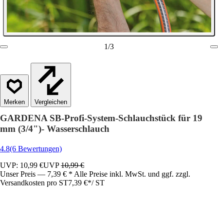
1
/
3
Vergleichen
GARDENA SB-Profi-System-Schlauchstück für 19
mm (3/4")- Wasserschlauch
4.8
(6 Bewertungen)
UVP: 10,99 €
UVP
10,99 €
Unser Preis — 7,39 € * Alle Preise inkl. MwSt. und ggf. zzgl.
Versandkosten pro ST
7,39 €
*
/
ST