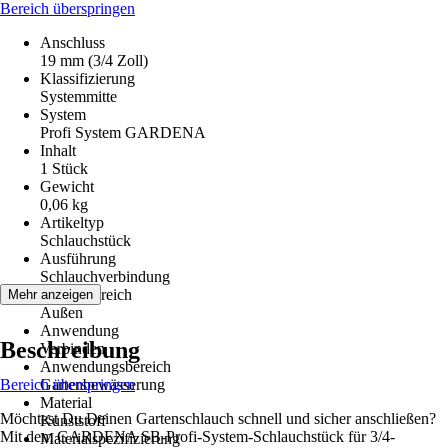
Bereich überspringen
Anschluss
19 mm (3/4 Zoll)
Klassifizierung
Systemmitte
System
Profi System GARDENA
Inhalt
1 Stück
Gewicht
0,06 kg
Artikeltyp
Schlauchstück
Ausführung
Schlauchverbindung
Einsatzbereich
Mehr anzeigen
Außen
Anwendung
Beschreibung
Verbinden
Anwendungsbereich
Bereich überspringen
Gartenbewässerung
Material
Möchtest Du Deinen Gartenschlauch schnell und sicher anschließen?
Kunststoff
Mit dem GARDENA SB-Profi-System-Schlauchstück für 3/4-
Materialspezifizierung