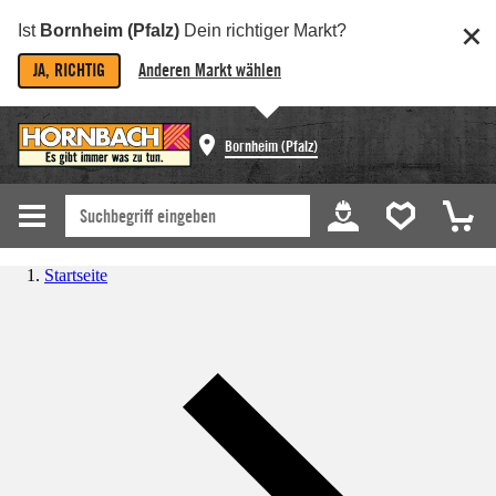
Ist
Bornheim (Pfalz)
Dein richtiger Markt?
JA, RICHTIG
Anderen Markt wählen
Bornheim (Pfalz)
Startseite