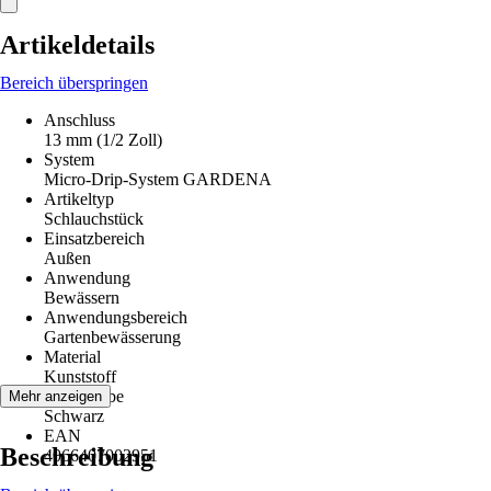
Artikeldetails
Bereich überspringen
Anschluss
13 mm (1/2 Zoll)
System
Micro-Drip-System GARDENA
Artikeltyp
Schlauchstück
Einsatzbereich
Außen
Anwendung
Bewässern
Anwendungsbereich
Gartenbewässerung
Material
Kunststoff
Grundfarbe
Mehr anzeigen
Schwarz
EAN
Beschreibung
4066407002951