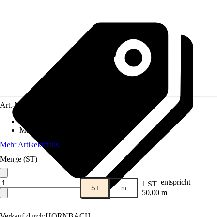
Art.-Nr.
10603011
Anschluss
:
13 mm (1/2 Zoll)
Material
:
Kunststoff
Mehr Artikeldetails
Menge (ST)
entspricht
1 ST
ST
m
50,00 m
Verkauf durch:
HORNBACH