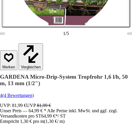
1
/
5
Vergleichen
GARDENA Micro-Drip-System Tropfrohr 1,6 l/h, 50
m, 13 mm (1/2")
4
(4 Bewertungen)
UVP: 81,99 €
UVP
81,99 €
Unser Preis — 64,99 € * Alle Preise inkl. MwSt. und ggf. zzgl.
Versandkosten pro ST
64,99 €
*
/
ST
Entspricht 1,30 € pro m
(
1,30 €
/
m
)