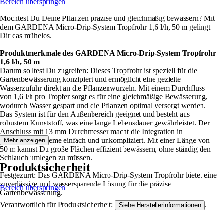
Bereich überspringen
Möchtest Du Deine Pflanzen präzise und gleichmäßig bewässern? Mit
dem GARDENA Micro-Drip-System Tropfrohr 1,6 l/h, 50 m gelingt
Dir das mühelos.
Produktmerkmale des GARDENA Micro-Drip-System Tropfrohr
1,6 l/h, 50 m
Darum solltest Du zugreifen: Dieses Tropfrohr ist speziell für die
Gartenbewässerung konzipiert und ermöglicht eine gezielte
Wasserzufuhr direkt an die Pflanzenwurzeln. Mit einem Durchfluss
von 1,6 l/h pro Tropfer sorgt es für eine gleichmäßige Bewässerung,
wodurch Wasser gespart und die Pflanzen optimal versorgt werden.
Das System ist für den Außenbereich geeignet und besteht aus
robustem Kunststoff, was eine lange Lebensdauer gewährleistet. Der
Anschluss mit 13 mm Durchmesser macht die Integration in
bestehende Systeme einfach und unkompliziert. Mit einer Länge von
Mehr anzeigen
50 m kannst Du große Flächen effizient bewässern, ohne ständig den
Schlauch umlegen zu müssen.
Produktsicherheit
Festgezurrt: Das GARDENA Micro-Drip-System Tropfrohr bietet eine
zuverlässige und wassersparende Lösung für die präzise
Bereich überspringen
Gartenbewässerung.
Verantwortlich für Produktsicherheit:
.
Siehe Herstellerinformationen