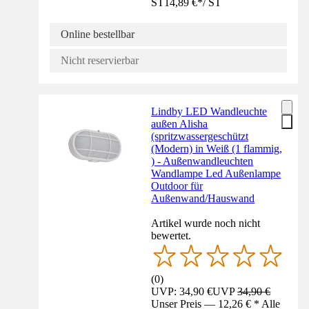
ST
14,89 €
*
/
ST
Online bestellbar
Nicht reservierbar
Lindby LED Wandleuchte
außen Alisha
(spritzwassergeschützt
(Modern) in Weiß (1 flammig,
) - Außenwandleuchten
Wandlampe Led Außenlampe
Outdoor für
Außenwand/Hauswand
Artikel wurde noch nicht
bewertet.
(
0
)
UVP: 34,90 €
UVP
34,90 €
Unser Preis — 12,26 € * Alle