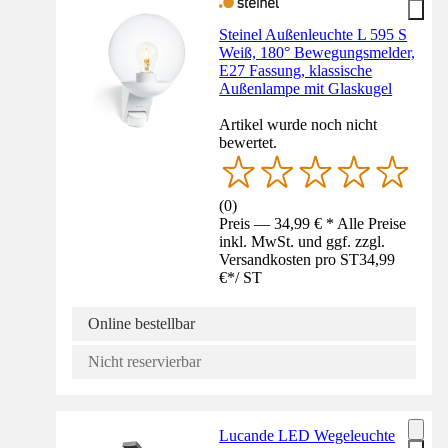
Steinel Außenleuchte L 595 S
Weiß, 180° Bewegungsmelder,
E27 Fassung, klassische
Außenlampe mit Glaskugel
Artikel wurde noch nicht
bewertet.
(
0
)
Preis — 34,99 € * Alle Preise
inkl. MwSt. und ggf. zzgl.
Versandkosten pro ST
34,99
€
*
/
ST
Online bestellbar
Nicht reservierbar
Lucande LED Wegeleuchte