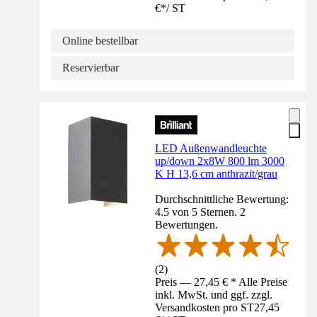
€
*
/
ST
Online bestellbar
Reservierbar
LED Außenwandleuchte
up/down 2x8W 800 lm 3000
K H 13,6 cm anthrazit/grau
Durchschnittliche Bewertung:
4.5 von 5 Sternen. 2
Bewertungen.
(
2
)
Preis — 27,45 € * Alle Preise
inkl. MwSt. und ggf. zzgl.
Versandkosten pro ST
27,45