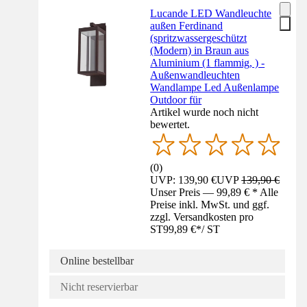
Lucande LED Wandleuchte
außen Ferdinand
(spritzwassergeschützt
(Modern) in Braun aus
Aluminium (1 flammig, ) -
Außenwandleuchten
Wandlampe Led Außenlampe
Outdoor für
Artikel wurde noch nicht
bewertet.
(
0
)
UVP: 139,90 €
UVP
139,90 €
Unser Preis — 99,89 € * Alle
Preise inkl. MwSt. und ggf.
zzgl. Versandkosten pro
ST
99,89 €
*
/
ST
Online bestellbar
Nicht reservierbar