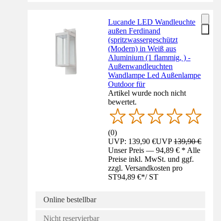
Lucande LED Wandleuchte
außen Ferdinand
(spritzwassergeschützt
(Modern) in Weiß aus
Aluminium (1 flammig, ) -
Außenwandleuchten
Wandlampe Led Außenlampe
Outdoor für
Artikel wurde noch nicht
bewertet.
(
0
)
UVP: 139,90 €
UVP
139,90 €
Unser Preis — 94,89 € * Alle
Preise inkl. MwSt. und ggf.
zzgl. Versandkosten pro
ST
94,89 €
*
/
ST
Online bestellbar
Nicht reservierbar