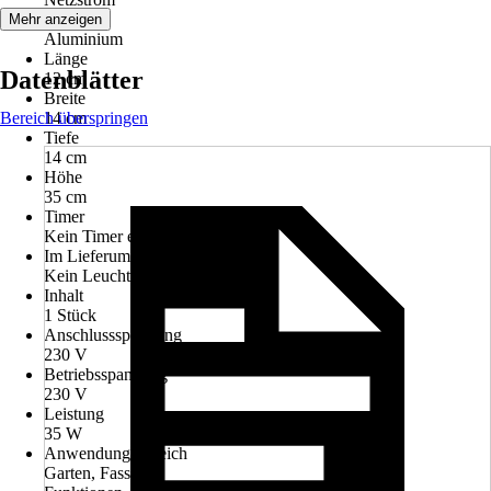
Material
Mehr anzeigen
Aluminium
Länge
Datenblätter
12 cm
Breite
Bereich überspringen
14 cm
Tiefe
14 cm
Höhe
35 cm
Timer
Kein Timer enthalten
Im Lieferumfang enthalten
Kein Leuchtmittel
Inhalt
1 Stück
Anschlussspannung
230 V
Betriebsspannung
230 V
Leistung
35 W
Anwendungsbereich
Garten, Fassade