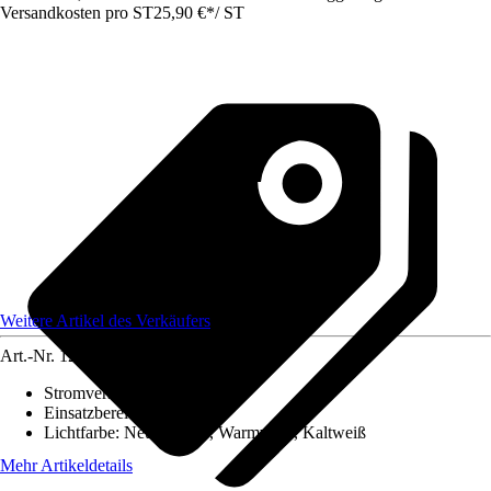
Versandkosten pro ST
25,90 €
*
/
ST
Weitere Artikel des Verkäufers
Art.-Nr.
12172547
Stromversorgung
:
Netzstrom
Einsatzbereich
:
Außen
Lichtfarbe
:
Neutralweiß, Warmweiß, Kaltweiß
Mehr Artikeldetails