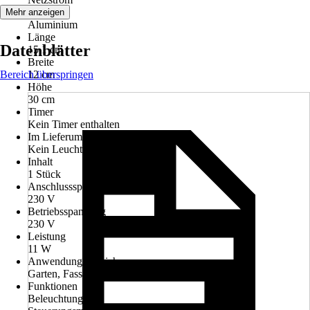
Material
Mehr anzeigen
Aluminium
Länge
Datenblätter
15,1 cm
Breite
Bereich überspringen
12 cm
Höhe
30 cm
Timer
Kein Timer enthalten
Im Lieferumfang enthalten
Kein Leuchtmittel
Inhalt
1 Stück
Anschlussspannung
230 V
Betriebsspannung
230 V
Leistung
11 W
Anwendungsbereich
Garten, Fassade
Funktionen
Beleuchtung