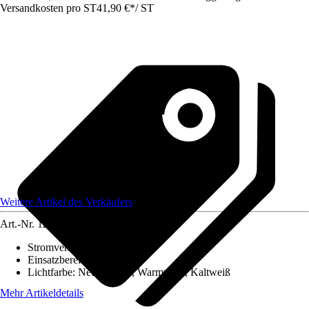
Versandkosten pro ST
41,90 €
*
/
ST
Weitere Artikel des Verkäufers
Art.-Nr.
12175613
Stromversorgung
:
Netzstrom
Einsatzbereich
:
Außen
Lichtfarbe
:
Neutralweiß, Warmweiß, Kaltweiß
Mehr Artikeldetails