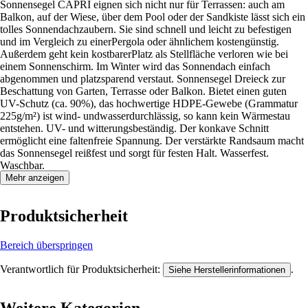
Sonnensegel CAPRI eignen sich nicht nur für Terrassen: auch am
Balkon, auf der Wiese, über dem Pool oder der Sandkiste lässt sich ein
tolles Sonnendachzaubern. Sie sind schnell und leicht zu befestigen
und im Vergleich zu einerPergola oder ähnlichem kostengünstig.
Außerdem geht kein kostbarerPlatz als Stellfläche verloren wie bei
einem Sonnenschirm. Im Winter wird das Sonnendach einfach
abgenommen und platzsparend verstaut. Sonnensegel Dreieck zur
Beschattung von Garten, Terrasse oder Balkon. Bietet einen guten
UV-Schutz (ca. 90%), das hochwertige HDPE-Gewebe (Grammatur
225g/m²) ist wind- undwasserdurchlässig, so kann kein Wärmestau
entstehen. UV- und witterungsbeständig. Der konkave Schnitt
ermöglicht eine faltenfreie Spannung. Der verstärkte Randsaum macht
das Sonnensegel reißfest und sorgt für festen Halt. Wasserfest.
Waschbar.
Mehr anzeigen
Produktsicherheit
Bereich überspringen
Verantwortlich für Produktsicherheit:
.
Siehe Herstellerinformationen
Weitere Kategorien