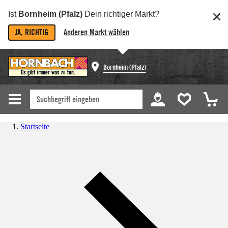
Ist
Bornheim (Pfalz)
Dein richtiger Markt?
JA, RICHTIG
Anderen Markt wählen
Bornheim (Pfalz)
Startseite