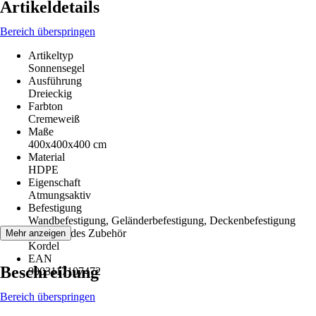
Artikeldetails
Bereich überspringen
Artikeltyp
Sonnensegel
Ausführung
Dreieckig
Farbton
Cremeweiß
Maße
400x400x400 cm
Material
HDPE
Eigenschaft
Atmungsaktiv
Befestigung
Wandbefestigung, Geländerbefestigung, Deckenbefestigung
Beiliegendes Zubehör
Mehr anzeigen
Kordel
EAN
Beschreibung
9003117107472
Bereich überspringen