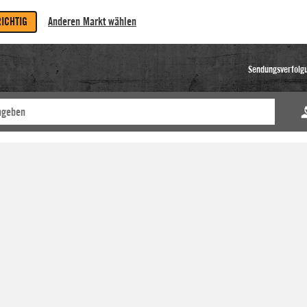
RICHTIG
Anderen Markt wählen
Sendungsverfolg