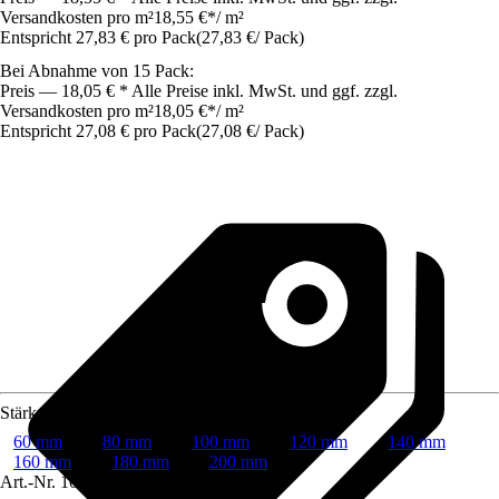
Versandkosten pro m²
18,55 €
*
/
m²
Entspricht 27,83 € pro Pack
(
27,83 €
/
Pack
)
Bei Abnahme von 15 Pack:
Preis — 18,05 € * Alle Preise inkl. MwSt. und ggf. zzgl.
Versandkosten pro m²
18,05 €
*
/
m²
Entspricht 27,08 € pro Pack
(
27,08 €
/
Pack
)
Stärke
60 mm
80 mm
100 mm
120 mm
140 mm
160 mm
180 mm
200 mm
Art.-Nr.
10608454