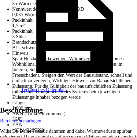
35 Wärmeleitfähigkeit (λ)
Nennwert der Wärmeleitfähigkeit λD
0,035 W/(mK)
Packinhalt
1,5 m²
Packinhalt
3 Stück
Brandschutzklasse
B1 - schwer entflammbar, Euroklasse E
Hinweis
Spart Heizkosten da weniger Wärmeverlust, Angenehmes
Wohnklima, da höhere Wandoberflächentemperaturen im
Inneren, Schutz der Außenwand (keine Gefahr von
Frostschäden), Steigert den Wert der Bausubstanz, schnell und
einfach zu verlegen, Wichtiger Hinweis zur Bauaufsichtlichen
Zulassung, Für die Gültigkeit der bauaufsichtlichen Zulassung
Technisches Datenblatt
müssen alle Komponenten des Systems beim jeweiligen
Zulassungs-Inhaber bezogen werde
Länge
1.000 mm
Beschreibung
AKN (Artikelkurznummer)
36JE
Bereich überspringen
EAN
4032443207698
Willst Du Deine Fassade dämmen und dabei Wärmeverluste spürbar
reduzieren? Dann kommt es auf passgenaue Platten und eine dauerhaft