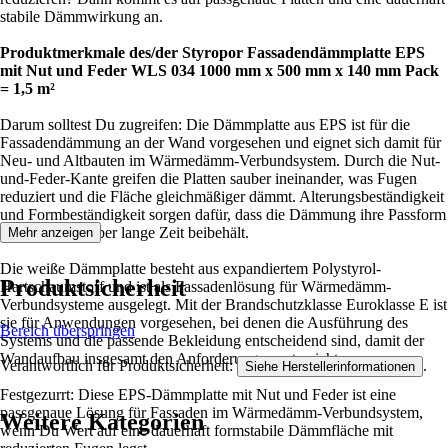
stabile Dämmwirkung an.
Produktmerkmale des/der Styropor Fassadendämmplatte EPS
mit Nut und Feder WLS 034 1000 mm x 500 mm x 140 mm Pack
= 1,5 m²
Darum solltest Du zugreifen: Die Dämmplatte aus EPS ist für die
Fassadendämmung an der Wand vorgesehen und eignet sich damit für
Neu- und Altbauten im Wärmedämm-Verbundsystem. Durch die Nut-
und-Feder-Kante greifen die Platten sauber ineinander, was Fugen
reduziert und die Fläche gleichmäßiger dämmt. Alterungsbeständigkeit
und Formbeständigkeit sorgen dafür, dass die Dämmung ihre Passform
und Funktion über lange Zeit beibehält.
Mehr anzeigen
Die weiße Dämmplatte besteht aus expandiertem Polystyrol-
Produktsicherheit
Hartschaumstoff und ist als Fassadenlösung für Wärmedämm-
Verbundsysteme ausgelegt. Mit der Brandschutzklasse Euroklasse E ist
sie für Anwendungen vorgesehen, bei denen die Ausführung des
Bereich überspringen
Systems und die passende Bekleidung entscheidend sind, damit der
Wandaufbau insgesamt den Anforderungen entspricht.
Verantwortlich für Produktsicherheit:
.
Siehe Herstellerinformationen
Festgezurrt: Diese EPS-Dämmplatte mit Nut und Feder ist eine
passgenaue Lösung für Fassaden im Wärmedämm-Verbundsystem,
Weitere Kategorien
wenn Du Wert auf eine dauerhaft formstabile Dämmfläche mit