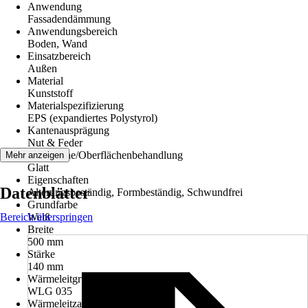
Anwendung
Fassadendämmung
Anwendungsbereich
Boden, Wand
Einsatzbereich
Außen
Material
Kunststoff
Materialspezifizierung
EPS (expandiertes Polystyrol)
Kantenausprägung
Nut & Feder
Oberfläche/Oberflächenbehandlung
Mehr anzeigen
Glatt
Eigenschaften
Datenblätter
Alterungsbeständig, Formbeständig, Schwundfrei
Grundfarbe
Bereich überspringen
Weiß
Breite
500 mm
Stärke
140 mm
Wärmeleitgruppe
WLG 035
Wärmeleitzahl