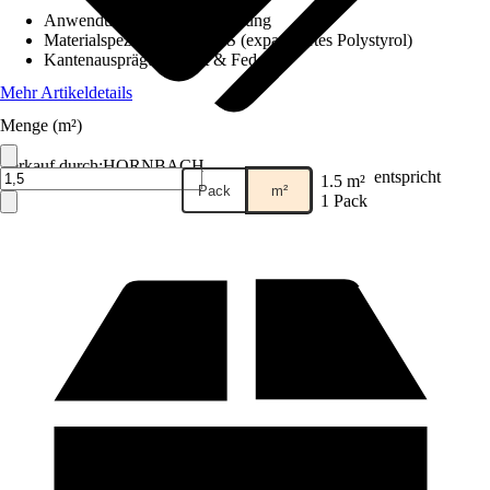
Anwendung
:
Fassadendämmung
Materialspezifizierung
:
EPS (expandiertes Polystyrol)
Kantenausprägung
:
Nut & Feder
Mehr Artikeldetails
Menge (m²)
Verkauf durch:
HORNBACH
entspricht
1.5 m²
Pack
m²
1 Pack