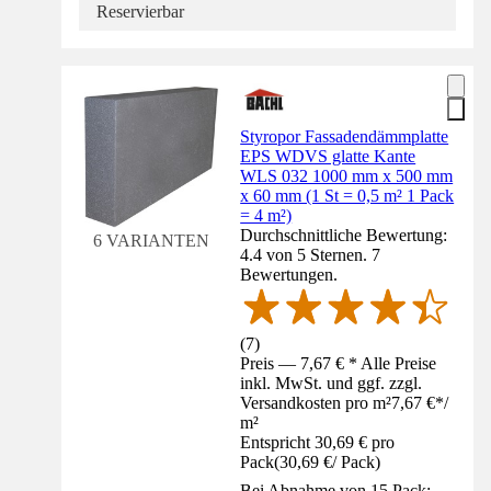
Reservierbar
Styropor Fassadendämmplatte
EPS WDVS glatte Kante
WLS 032 1000 mm x 500 mm
x 60 mm (1 St = 0,5 m² 1 Pack
= 4 m²)
Durchschnittliche Bewertung:
6 VARIANTEN
4.4 von 5 Sternen. 7
Bewertungen.
(
7
)
Preis — 7,67 € * Alle Preise
inkl. MwSt. und ggf. zzgl.
Versandkosten pro m²
7,67 €
*
/
m²
Entspricht 30,69 € pro
Pack
(
30,69 €
/
Pack
)
Bei Abnahme von 15 Pack: