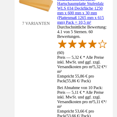
Hartschaumplatte Stufenfalz
WLS 034 Deckfläche 1250
mm x 600 mm x 30 mm
(Plattenmaß 1265 mm x 615
mm) Pack = 10,5 m²
7 VARIANTEN
Durchschnittliche Bewertung:
4.1 von 5 Sternen. 60
Bewertungen.
(
60
)
Preis — 5,32 € * Alle Preise
inkl. MwSt. und ggf. zzgl.
Versandkosten pro m²
5,32 €
*
/
m²
Entspricht 55,86 € pro
Pack
(
55,86 €
/
Pack
)
Bei Abnahme von 10 Pack:
Preis — 5,11 € * Alle Preise
inkl. MwSt. und ggf. zzgl.
Versandkosten pro m²
5,11 €
*
/
m²
Entspricht 53,66 € pro
Pack
(
53,66 €
/
Pack
)