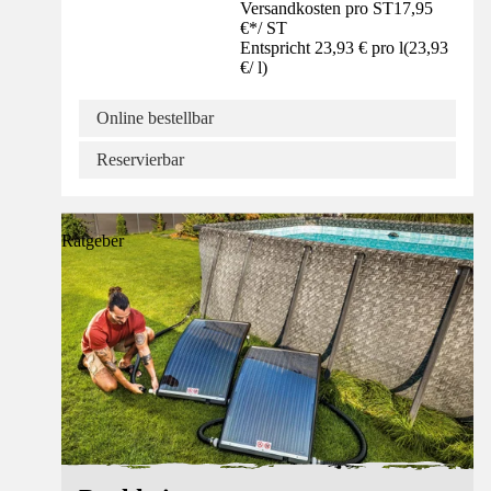
Versandkosten pro ST
17,95
€
*
/
ST
Entspricht 23,93 € pro l
(
23,93
€
/
l
)
Online bestellbar
Reservierbar
Ratgeber