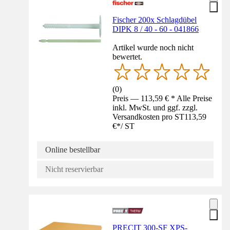
Fischer 200x Schlagdübel
DIPK 8 / 40 - 60 - 041866
Artikel wurde noch nicht
bewertet.
(
0
)
Preis — 113,59 € * Alle Preise
inkl. MwSt. und ggf. zzgl.
Versandkosten pro ST
113,59
€
*
/
ST
Online bestellbar
Nicht reservierbar
PRECIT 300-SF XPS-