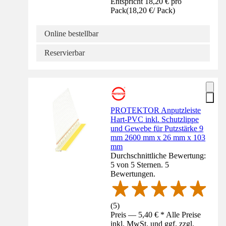
Entspricht 18,20 € pro
Pack
(
18,20 €
/
Pack
)
Online bestellbar
Reservierbar
PROTEKTOR Anputzleiste
Hart-PVC inkl. Schutzlippe
und Gewebe für Putzstärke 9
mm 2600 mm x 26 mm x 103
mm
Durchschnittliche Bewertung:
5 von 5 Sternen. 5
Bewertungen.
(
5
)
Preis — 5,40 € * Alle Preise
inkl. MwSt. und ggf. zzgl.