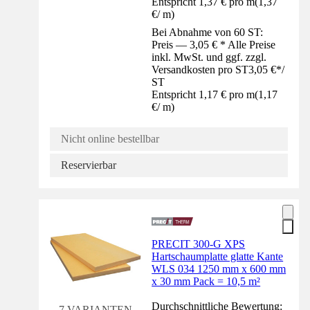
Entspricht 1,37 € pro m
(
1,37
€
/
m
)
Bei Abnahme von 60 ST:
Preis — 3,05 € * Alle Preise
inkl. MwSt. und ggf. zzgl.
Versandkosten pro ST
3,05 €
*
/
ST
Entspricht 1,17 € pro m
(
1,17
€
/
m
)
Nicht online bestellbar
Reservierbar
PRECIT 300-G XPS
Hartschaumplatte glatte Kante
WLS 034 1250 mm x 600 mm
x 30 mm Pack = 10,5 m²
Durchschnittliche Bewertung:
7 VARIANTEN