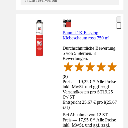
Nicht reservierbar
Baumit 1K Easytop
Klebeschaum rosa 750 ml
Durchschnittliche Bewertung:
5 von 5 Sternen. 8
Bewertungen.
(
8
)
Preis — 19,25 € * Alle Preise
inkl. MwSt. und ggf. zzgl.
Versandkosten pro ST
19,25
€
*
/
ST
Entspricht 25,67 € pro l
(
25,67
€
/
l
)
Bei Abnahme von 12 ST:
Preis — 17,95 € * Alle Preise
inkl. MwSt. und ggf. zzgl.