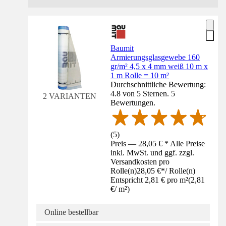
Baumit
Armierungsglasgewebe 160
gr/m² 4,5 x 4 mm weiß 10 m x
1 m Rolle = 10 m²
Durchschnittliche Bewertung:
4.8 von 5 Sternen. 5
2 VARIANTEN
Bewertungen.
(
5
)
Preis — 28,05 € * Alle Preise
inkl. MwSt. und ggf. zzgl.
Versandkosten pro
Rolle(n)
28,05 €
*
/
Rolle(n)
Entspricht 2,81 € pro m²
(
2,81
€
/
m²
)
Online bestellbar