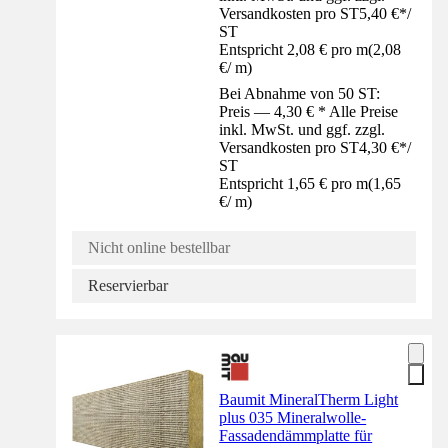
Versandkosten pro ST
5,40 €
*
/
ST
Entspricht 2,08 € pro m
(
2,08
€
/
m
)
Bei Abnahme von 50 ST:
Preis — 4,30 € * Alle Preise
inkl. MwSt. und ggf. zzgl.
Versandkosten pro ST
4,30 €
*
/
ST
Entspricht 1,65 € pro m
(
1,65
€
/
m
)
Nicht online bestellbar
Reservierbar
Baumit MineralTherm Light
plus 035 Mineralwolle-
Fassadendämmplatte für