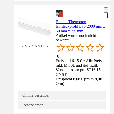
Baumit Thermotop
Einsteckprofil Evo 2000 mm x
60 mm x 2,5 mm
Artikel wurde noch nicht
bewertet.
2 VARIANTEN
(
0
)
Preis — 16,15 € * Alle Preise
inkl. MwSt. und ggf. zzgl.
Versandkosten pro ST
16,15
€
*
/
ST
Entspricht 8,08 € pro m
(
8,08
€
/
m
)
Online bestellbar
Reservierbar