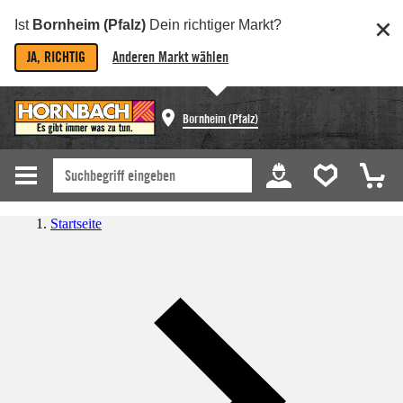
Ist
Bornheim (Pfalz)
Dein richtiger Markt?
JA, RICHTIG
Anderen Markt wählen
Bornheim (Pfalz)
Startseite