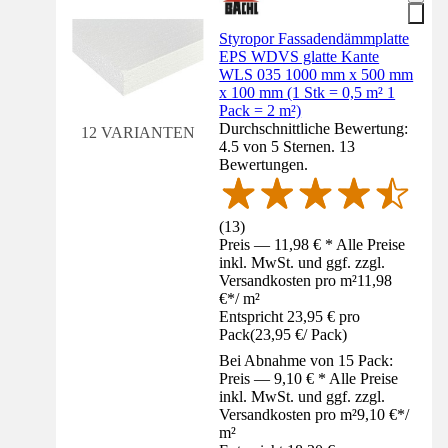
Styropor Fassadendämmplatte
EPS WDVS glatte Kante
WLS 035 1000 mm x 500 mm
x 100 mm (1 Stk = 0,5 m² 1
Pack = 2 m²)
Durchschnittliche Bewertung:
12 VARIANTEN
4.5 von 5 Sternen. 13
Bewertungen.
(
13
)
Preis — 11,98 € * Alle Preise
inkl. MwSt. und ggf. zzgl.
Versandkosten pro m²
11,98
€
*
/
m²
Entspricht 23,95 € pro
Pack
(
23,95 €
/
Pack
)
Bei Abnahme von 15 Pack:
Preis — 9,10 € * Alle Preise
inkl. MwSt. und ggf. zzgl.
Versandkosten pro m²
9,10 €
*
/
m²