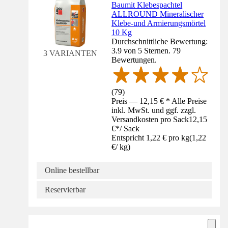
Baumit Klebespachtel
ALLROUND Mineralischer
Klebe-und Armierungsmörtel
10 Kg
Durchschnittliche Bewertung:
3.9 von 5 Sternen. 79
3 VARIANTEN
Bewertungen.
(
79
)
Preis — 12,15 € * Alle Preise
inkl. MwSt. und ggf. zzgl.
Versandkosten pro Sack
12,15
€
*
/
Sack
Entspricht 1,22 € pro kg
(
1,22
€
/
kg
)
Online bestellbar
Reservierbar