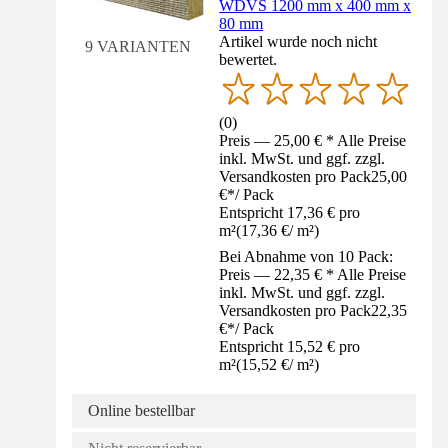
WDVS 1200 mm x 400 mm x
80 mm
Artikel wurde noch nicht
9 VARIANTEN
bewertet.
(
0
)
Preis — 25,00 € * Alle Preise
inkl. MwSt. und ggf. zzgl.
Versandkosten pro Pack
25,00
€
*
/
Pack
Entspricht 17,36 € pro
m²
(
17,36 €
/
m²
)
Bei Abnahme von 10 Pack:
Preis — 22,35 € * Alle Preise
inkl. MwSt. und ggf. zzgl.
Versandkosten pro Pack
22,35
€
*
/
Pack
Entspricht 15,52 € pro
m²
(
15,52 €
/
m²
)
Online bestellbar