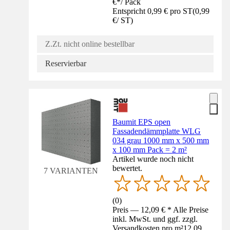
€
*
/
Pack
Entspricht 0,99 € pro ST
(
0,99
€
/
ST
)
Z.Zt. nicht online bestellbar
Reservierbar
Baumit EPS open
Fassadendämmplatte WLG
034 grau 1000 mm x 500 mm
x 100 mm Pack = 2 m²
Artikel wurde noch nicht
bewertet.
7 VARIANTEN
(
0
)
Preis — 12,09 € * Alle Preise
inkl. MwSt. und ggf. zzgl.
Versandkosten pro m²
12,09