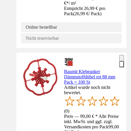
€
*
/
m²
Entspricht 26,99 € pro
Pack
(
26,99 €
/
Pack
)
Online bestellbar
Nicht reservierbar
Baumit Klebeanker
Dämmstoffdübel rot 88 mm
Pack = 100 St
Artikel wurde noch nicht
bewertet.
(
0
)
Preis — 99,00 € * Alle Preise
inkl. MwSt. und ggf. zzgl.
Versandkosten pro Pack
99,00