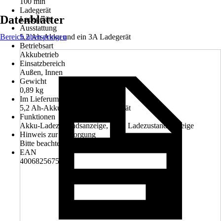
100 min
Ladegerät
Datenblätter
Ladegerät
Ausstattung
Bereich überspringen
5,2 Ah-Akku und ein 3A Ladegerät
Betriebsart
Akkubetrieb
Einsatzbereich
Außen, Innen
Gewicht
0,89 kg
Im Lieferumfang enthalten
5,2 Ah-Akku und ein 3A Ladegerät
Funktionen
Akku-Ladezustandsanzeige, LED Ladezustandsanzeige
Hinweis zur Entsorgung
Bitte beachte die Hinweise zur Entsorgung
EAN
4006825675153