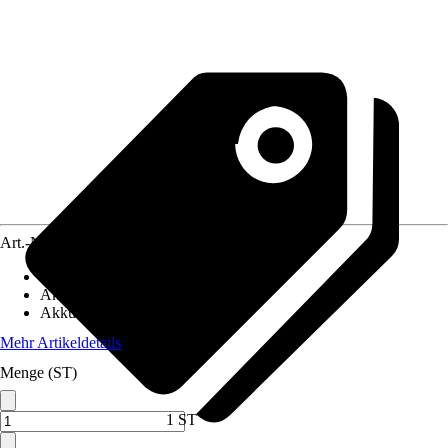
Art.-Nr.
12589781
Akkutechnik
:
Li-Ionen
Akkuspannung
:
18 V
Akkukapazität
:
5,2 Ah
Mehr Artikeldetails
Menge (ST)
1 ST