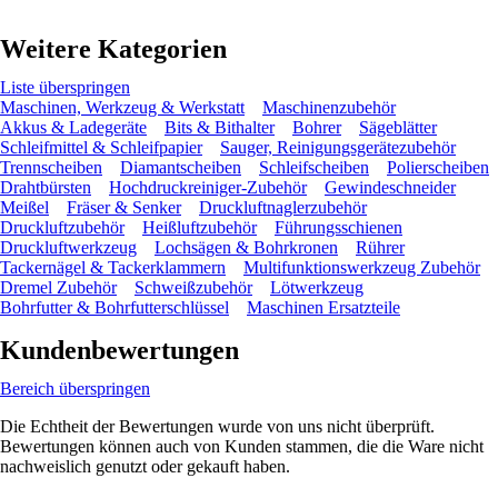
Weitere Kategorien
Liste überspringen
Maschinen, Werkzeug & Werkstatt
Maschinenzubehör
Akkus & Ladegeräte
Bits & Bithalter
Bohrer
Sägeblätter
Schleifmittel & Schleifpapier
Sauger, Reinigungsgerätezubehör
Trennscheiben
Diamantscheiben
Schleifscheiben
Polierscheiben
Drahtbürsten
Hochdruckreiniger-Zubehör
Gewindeschneider
Meißel
Fräser & Senker
Druckluftnaglerzubehör
Druckluftzubehör
Heißluftzubehör
Führungsschienen
Druckluftwerkzeug
Lochsägen & Bohrkronen
Rührer
Tackernägel & Tackerklammern
Multifunktionswerkzeug Zubehör
Dremel Zubehör
Schweißzubehör
Lötwerkzeug
Bohrfutter & Bohrfutterschlüssel
Maschinen Ersatzteile
Kundenbewertungen
Bereich überspringen
Die Echtheit der Bewertungen wurde von uns nicht überprüft.
Bewertungen können auch von Kunden stammen, die die Ware nicht
nachweislich genutzt oder gekauft haben.