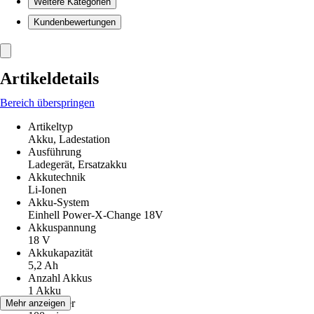
Weitere Kategorien
Kundenbewertungen
Artikeldetails
Bereich überspringen
Artikeltyp
Akku, Ladestation
Ausführung
Ladegerät, Ersatzakku
Akkutechnik
Li-Ionen
Akku-System
Einhell Power-X-Change 18V
Akkuspannung
18 V
Akkukapazität
5,2 Ah
Anzahl Akkus
1 Akku
Ladedauer
Mehr anzeigen