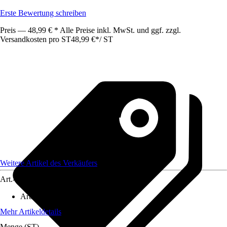
Erste Bewertung schreiben
Preis — 48,99 € * Alle Preise inkl. MwSt. und ggf. zzgl.
Versandkosten pro ST
48,99 €
*
/
ST
Weitere Artikel des Verkäufers
Art.-Nr.
12590317
Artikeltyp
:
Druckluftwerkzeug
Mehr Artikeldetails
Menge (ST)