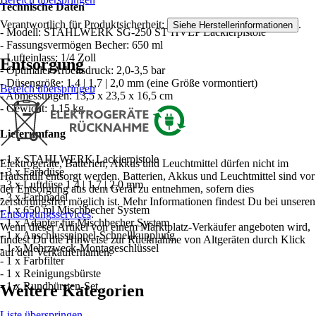
Technische Daten
Verantwortlich für Produktsicherheit:
.
Siehe Herstellerinformationen
- Modell: STAHLWERK SG-250 ST HVLP Lackierpistole
- Fassungsvermögen Becher: 650 ml
- Lufteinlass: 1/4 Zoll
Entsorgung
- Optimaler Arbeitsdruck: 2,0-3,5 bar
- Düsengröße: 1,4 | 1,7 | 2,0 mm (eine Größe vormontiert)
Bereich überspringen
- Abmessungen: 13,5 x 23,5 x 16,5 cm
- Gewicht: 1,15 kg
Lieferumfang
- 1 x STAHLWERK Lackierpistole
Elektrogeräte, Batterien, Akkus und Leuchtmittel dürfen nicht im
- 3 x Farbdüse
Hausmüll entsorgt werden. Batterien, Akkus und Leuchtmittel sind vor
- 3 x Luftdüse 1,4 | 1,7 | 2,0 mm
der Entsorgung aus dem Gerät zu entnehmen, sofern dies
- 3 x Farbnadel
zerstörungsfrei möglich ist. Mehr Informationen findest Du bei unseren
- 1 x 650 ml Mischbecher System
Entsorgungsservices
.
- 1 x Adapter für Mischbecher System
Wenn dieser Artikel von einem Marktplatz-Verkäufer angeboten wird,
- 1 x Anschlussnippel-Schnellkupplung
findest Du die Hinweise zur Rücknahme von Altgeräten durch Klick
- 1 x Mehrzweck-Montageschlüssel
auf den Verkäufernamen.
- 1 x Farbfilter
- 1 x Reinigungsbürste
- 1 x Rundbürsten-Set
Weitere Kategorien
Liste überspringen