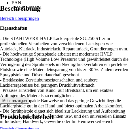
EAN
Beschreibung
4262452493854
Bereich überspringen
Eigenschaften
- Die STAHLWERK HVLP Lackierpistole SG-250 ST zum
professionellen Verarbeiten von verschiedenen Lacktypen wie
Autolack, Klarlack, Industrielack, Reparaturlack, Grundierungen uvm.
- Die hochwertige Spritzpistole arbeitet mit modernster HVLP
Technologie (High Volume Low Pressure) und gewährleistet durch die
Verringerung des Sprühnebels im Niedrigdruckverfahren ein perfektes
Finish sowie eine Materialeinsparung von bis zu 30 %. Zudem werden
Spraypistole und Düsen dauerhaft geschont.
- Erstklassige Zerstäubungseigenschaften und saubere
Lackierergebnisse bei geringem Druckluftverbrauch.
- Präzises Einstellen von Rund- auf Breitstrahl, um ein exaktes
Auftragen des Materials zu ermöglichen.
- Durch die kompakte Bauweise und das geringe Gewicht liegt die
Mehr anzeigen
Lackierpistole gut in der Hand und bietet optimalen Arbeitskomfort.
- Die Sprühpistole eignet sich ideal zur Lackierung und Aufbereitung
Produktsicherheit
von Fahrzeugen, Möbeln, Wänden usw. und den universellen Einsatz
in Industrie, Handwerk, Gewerbe oder Im Heimwerkerbereich.
Bereich überspringen