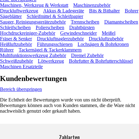
Maschinen, Werkzeug & Werkstatt
Maschinenzubehör
Druckluftwerkzeug
Akkus & Ladegeräte
Bits & Bithalter
Bohrer
Sägeblätter
Schleifmittel & Schleifpapier
Sauger, Reinigungsgerätezubehör
Trennscheiben
Diamantscheiben
Schleifscheiben
Polierscheiben
Drahtbürsten
Hochdruckreiniger-Zubehör
Gewindeschneider
Meißel
Fräser & Senker
Druckluftnaglerzubehör
Druckluftzubehör
Heißluftzubehör
Führungsschienen
Lochsägen & Bohrkronen
Rührer
Tackernägel & Tackerklammern
Multifunktionswerkzeug Zubehör
Dremel Zubehör
Schweißzubehör
Lötwerkzeug
Bohrfutter & Bohrfutterschlüssel
Maschinen Ersatzteile
Kundenbewertungen
Bereich überspringen
Die Echtheit der Bewertungen wurde von uns nicht überprüft.
Bewertungen können auch von Kunden stammen, die die Ware nicht
nachweislich genutzt oder gekauft haben.
Zahlarten