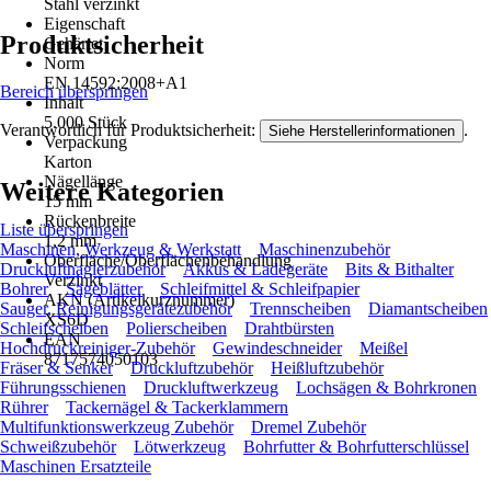
Stahl verzinkt
Eigenschaft
Produktsicherheit
Gehärtet
Norm
EN 14592:2008+A1
Bereich überspringen
Inhalt
5.000 Stück
Verantwortlich für Produktsicherheit:
.
Siehe Herstellerinformationen
Verpackung
Karton
Nägellänge
Weitere Kategorien
15 mm
Rückenbreite
Liste überspringen
1,2 mm
Maschinen, Werkzeug & Werkstatt
Maschinenzubehör
Oberfläche/Oberflächenbehandlung
Druckluftnaglerzubehör
Akkus & Ladegeräte
Bits & Bithalter
Verzinkt
Bohrer
Sägeblätter
Schleifmittel & Schleifpapier
AKN (Artikelkurznummer)
Sauger, Reinigungsgerätezubehör
Trennscheiben
Diamantscheiben
XS6D
Schleifscheiben
Polierscheiben
Drahtbürsten
EAN
Hochdruckreiniger-Zubehör
Gewindeschneider
Meißel
8717574050103
Fräser & Senker
Druckluftzubehör
Heißluftzubehör
Führungsschienen
Druckluftwerkzeug
Lochsägen & Bohrkronen
Rührer
Tackernägel & Tackerklammern
Multifunktionswerkzeug Zubehör
Dremel Zubehör
Schweißzubehör
Lötwerkzeug
Bohrfutter & Bohrfutterschlüssel
Maschinen Ersatzteile