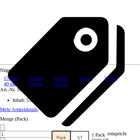
Nägellänge
15 mm
20 mm
25 mm
30 mm
35 mm
40 mm
45 mm
50 mm
Art.-Nr.
10089300
Inhalt
:
5.000 Stück
Mehr Artikeldetails
Menge (Pack)
entspricht
1 Pack
Pack
ST