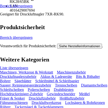
RK28/65BK
Bereich überspringen
EAN
4016429007694
Geeignet für Druckluftnagler 7XR-RK90.
Produktsicherheit
Bereich überspringen
Verantwortlich für Produktsicherheit:
.
Siehe Herstellerinformationen
Weitere Kategorien
Liste überspringen
Maschinen, Werkzeug & Werkstatt
Maschinenzubehör
Druckluftnaglerzubehör
Akkus & Ladegeräte
Bits & Bithalter
Bohrer
Sägeblätter
Schleifmittel & Schleifpapier
Sauger, Reinigungsgerätezubehör
Trennscheiben
Diamantscheiben
Schleifscheiben
Polierscheiben
Drahtbürsten
Hochdruckreiniger-Zubehör
Gewindeschneider
Meißel
Fräser & Senker
Druckluftzubehör
Heißluftzubehör
Führungsschienen
Druckluftwerkzeug
Lochsägen & Bohrkronen
Rührer
Tackernägel & Tackerklammern