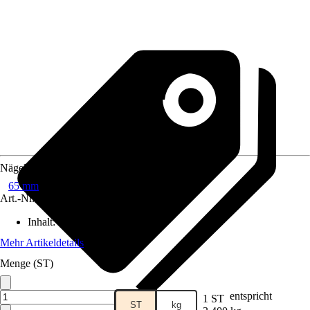
Nägellänge
65 mm
Art.-Nr.
8329937
Inhalt
:
3.000 Stück
Mehr Artikeldetails
Menge (ST)
entspricht
1 ST
ST
kg