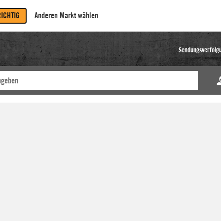
RICHTIG
Anderen Markt wählen
Sendungsverfolg