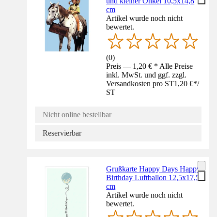
und kleiner Onkel 10,5x14,8
cm
Artikel wurde noch nicht
bewertet.
(
0
)
Preis — 1,20 € * Alle Preise
inkl. MwSt. und ggf. zzgl.
Versandkosten pro ST
1,20 €
*
/
ST
Nicht online bestellbar
Reservierbar
Grußkarte Happy Days Happy
Birthday Luftballon 12,5x17,5
cm
Artikel wurde noch nicht
bewertet.