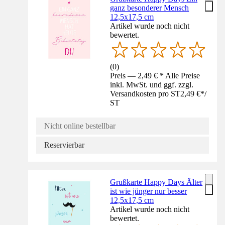
ganz besonderer Mensch
12,5x17,5 cm
Artikel wurde noch nicht
bewertet.
(
0
)
Preis — 2,49 € * Alle Preise
inkl. MwSt. und ggf. zzgl.
Versandkosten pro ST
2,49 €
*
/
ST
Nicht online bestellbar
Reservierbar
Grußkarte Happy Days Älter
ist wie jünger nur besser
12,5x17,5 cm
Artikel wurde noch nicht
bewertet.