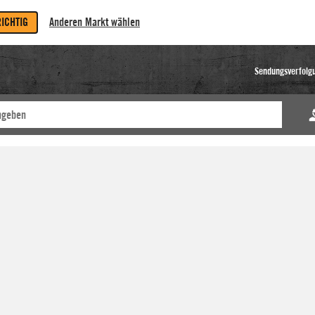
RICHTIG
Anderen Markt wählen
Sendungsverfolg