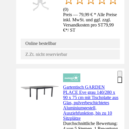
(
0
)
Preis — 79,99 € * Alle Preise
inkl. MwSt. und ggf. zzgl.
Versandkosten pro ST
79,99
€
*
/
ST
Online bestellbar
Z.Zt. nicht reservierbar
Gartentisch GARDEN
PLACE Eve grau 140/280 x
90 x 75 cm mit Tischplatte aus
Glas, pulverbeschichtetes
Aluminiumgestell,
Ausziehfunktion, bis zu 10
Sitzplätze
Durchschnittliche Bewertung:
4 von 5 Sternen. 1 Bewertung.