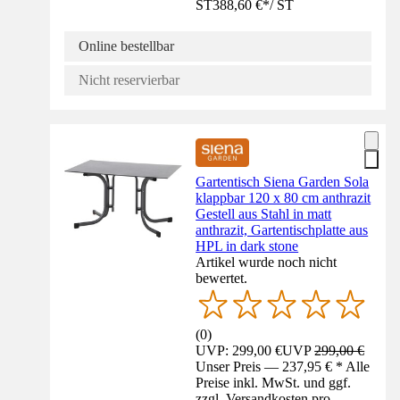
ST
388,60 €
*
/
ST
Online bestellbar
Nicht reservierbar
Gartentisch Siena Garden Sola
klappbar 120 x 80 cm anthrazit
Gestell aus Stahl in matt
anthrazit, Gartentischplatte aus
HPL in dark stone
Artikel wurde noch nicht
bewertet.
(
0
)
UVP: 299,00 €
UVP
299,00 €
Unser Preis — 237,95 € * Alle
Preise inkl. MwSt. und ggf.
zzgl. Versandkosten pro