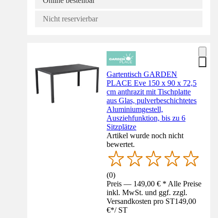
Online bestellbar
Nicht reservierbar
Gartentisch GARDEN
PLACE Eve 150 x 90 x 72,5
cm anthrazit mit Tischplatte
aus Glas, pulverbeschichtetes
Aluminiumgestell,
Ausziehfunktion, bis zu 6
Sitzplätze
Artikel wurde noch nicht
bewertet.
(
0
)
Preis — 149,00 € * Alle Preise
inkl. MwSt. und ggf. zzgl.
Versandkosten pro ST
149,00
€
*
/
ST