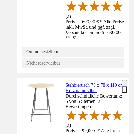
(
2
)
Preis — 699,00 € * Alle Preise
inkl. MwSt. und ggf. zzgl.
Versandkosten pro ST
699,00
€
*
/
ST
Online bestellbar
Nicht reservierbar
Stehbiertisch 78 x 78 x 110 cm
Holz natur silber
Durchschnittliche Bewertung:
5 von 5 Sternen. 2
Bewertungen.
(
2
)
Preis — 99,00 € * Alle Preise