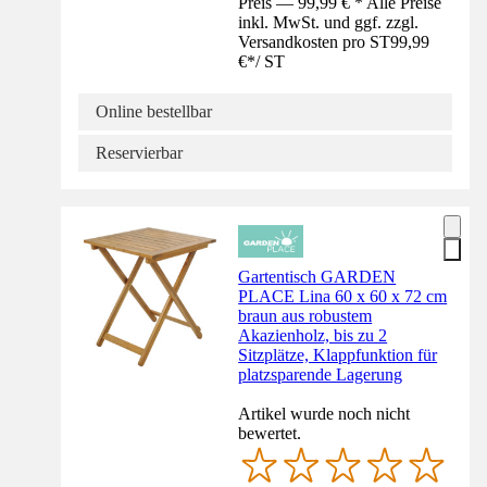
Preis — 99,99 € * Alle Preise
inkl. MwSt. und ggf. zzgl.
Versandkosten pro ST
99,99
€
*
/
ST
Online bestellbar
Reservierbar
Gartentisch GARDEN
PLACE Lina 60 x 60 x 72 cm
braun aus robustem
Akazienholz, bis zu 2
Sitzplätze, Klappfunktion für
platzsparende Lagerung
Artikel wurde noch nicht
bewertet.