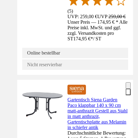
(
5
)
UVP: 259,00 €
UVP
259,00 €
Unser Preis — 174,95 € * Alle
Preise inkl. MwSt. und ggf.
zzgl. Versandkosten pro
ST
174,95 €
*
/
ST
Online bestellbar
Nicht reservierbar
Gartentisch Siena Garden
Paco klappbar 140 x 90 cm
matt-anthrazit Gestell aus Stahl
in matt anthrazit,
Gartentischplatte aus Melamin
in schiefer antik
Durchschnittliche Bewertung: