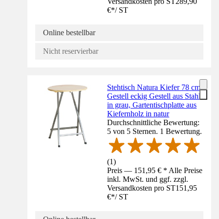
Versandkosten pro ST
289,90
€
*
/
ST
Online bestellbar
Nicht reservierbar
Stehtisch Natura Kiefer 78 cm
Gestell eckig Gestell aus Stahl
in grau, Gartentischplatte aus
Kiefernholz in natur
Durchschnittliche Bewertung:
5 von 5 Sternen. 1 Bewertung.
(
1
)
Preis — 151,95 € * Alle Preise
inkl. MwSt. und ggf. zzgl.
Versandkosten pro ST
151,95
€
*
/
ST