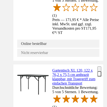
1 von 5 Sternen. 1 Bewertung.
(
1
)
Preis — 171,95 € * Alle Preise
inkl. MwSt. und ggf. zzgl.
Versandkosten pro ST
171,95
€
*
/
ST
Online bestellbar
Nicht reservierbar
Gartentisch XL 120, 122 x
76,2 x 75,5 cm anthrazit
klappbar, mit Tragegriff zum
einfachen Transport
Durchschnittliche Bewertung:
5 von 5 Sternen. 1 Bewertung.
(
1
)