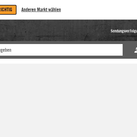
RICHTIG
Anderen Markt wählen
Sendungsverfolg