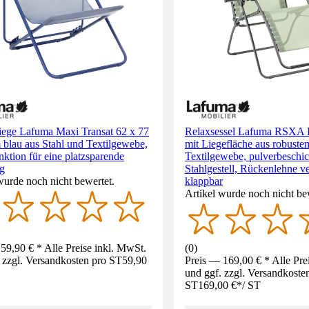
iege Lafuma Maxi Transat 62 x 77
Relaxsessel Lafuma RSXA B
 blau aus Stahl und Textilgewebe,
mit Liegefläche aus robuste
ktion für eine platzsparende
Textilgewebe, pulverbeschi
g
Stahlgestell, Rückenlehne ver
wurde noch nicht bewertet.
klappbar
Artikel wurde noch nicht be
59,90 € * Alle Preise inkl. MwSt.
(
0
)
 zzgl. Versandkosten pro ST
59,90
Preis — 169,00 € * Alle Pre
und ggf. zzgl. Versandkoste
ST
169,00 €
*
/
ST