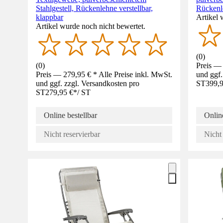
Stahlgestell, Rückenlehne verstellbar,
Rückenle
klappbar
Artikel 
Artikel wurde noch nicht bewertet.
(
0
)
(
0
)
Preis — 
Preis — 279,95 € * Alle Preise inkl. MwSt.
und ggf.
und ggf. zzgl. Versandkosten pro
ST
399,9
ST
279,95 €
*
/
ST
Online bestellbar
Online
Nicht reservierbar
Nicht 