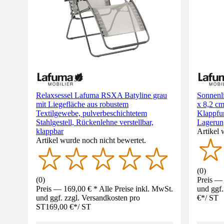
Relaxsessel Lafuma RSXA Batyline grau
Sonnenl
mit Liegefläche aus robustem
x 8,2 cm
Textilgewebe, pulverbeschichtetem
Klappfun
Stahlgestell, Rückenlehne verstellbar,
Lagerun
klappbar
Artikel 
Artikel wurde noch nicht bewertet.
(
0
)
(
0
)
Preis — 
Preis — 169,00 € * Alle Preise inkl. MwSt.
und ggf.
und ggf. zzgl. Versandkosten pro
€
*
/
ST
ST
169,00 €
*
/
ST