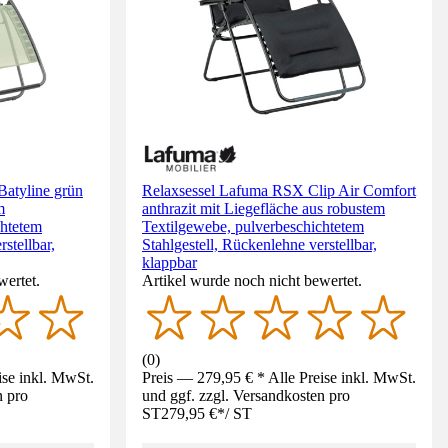
atyline grün
Relaxsessel Lafuma RSX Clip Air Comfort
m
anthrazit mit Liegefläche aus robustem
chtetem
Textilgewebe, pulverbeschichtetem
stellbar,
Stahlgestell, Rückenlehne verstellbar,
klappbar
wertet.
Artikel wurde noch nicht bewertet.
(
0
)
ise inkl. MwSt.
Preis — 279,95 € * Alle Preise inkl. MwSt.
n pro
und ggf. zzgl. Versandkosten pro
ST
279,95 €
*
/
ST