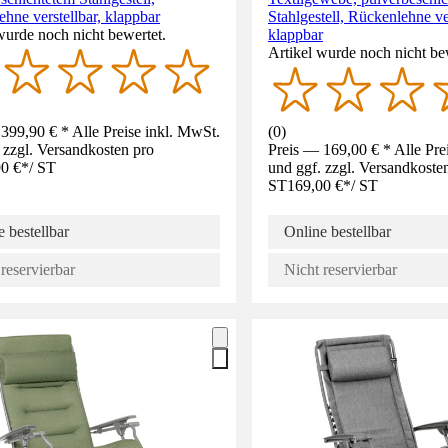
hne verstellbar, klappbar
Stahlgestell, Rückenlehne ver
wurde noch nicht bewertet.
klappbar
Artikel wurde noch nicht be
399,90 € * Alle Preise inkl. MwSt.
(
0
)
 zzgl. Versandkosten pro
Preis — 169,00 € * Alle Pre
0 €
*
/
ST
und ggf. zzgl. Versandkoste
ST
169,00 €
*
/
ST
 bestellbar
Online bestellbar
reservierbar
Nicht reservierbar