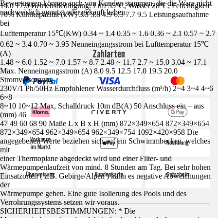
Bewertungen können auch von Kunden stammen, die die Ware nicht
14.0 17.0 Betriebsbedingung: Luft 35°C, Wasser 28°C, Feuchtigkeit
nachweislich genutzt oder gekauft haben.
70% Kühlkapazität (kW) 3.3 3.8 4.9 6.3 7.7 9.5 Leistungsaufnahme
bei
Lufttemperatur 15℃(KW) 0.34 ~ 1.4 0.35 ~ 1.6 0.36 ~ 2.1 0.57 ~ 2.7
0.62 ~ 3.4 0.70 ~ 3.95 Nenneingangsstrom bei Lufttemperatur 15℃
Zahlarten
(A)
1.48 ~ 6.0 1.52 ~ 7.0 1.57 ~ 8.7 2.48 ~ 11.7 2.7 ~ 15.0 3.04 ~ 17.1
Max. Nenneingangsstrom (A) 8.0 9.5 12.5 17.0 19.5 20.0
Stromversorgung
230V/1 Ph/50Hz Empfohlener Wasserdurchfluss (m³/h) 2~4 3~4 4~6
6~8
8~10 10~12 Max, Schalldruck 10m dB(A) 50 Anschluss ein – aus
(mm) 46
47 49 60 68 90 Maße L x B x H (mm) 872×349×654 872×349×654
872×349×654 962×349×654 962×349×754 1092×420×958 Die
angegebenen Werte beziehen sich auf ein Schwimmbecken, welches
mit
einer Thermoplane abgedeckt wird und einer Filter- und
Wärmepumpenlaufzeit von mind. 8 Stunden am Tag. Bei sehr hohen
Einsatzorten ( z.B. Gebirge/Alpen ) kann es negative Abweichungen
der
Wärmepumpe geben. Eine gute Isolierung des Pools und des
Verrohrungssystems setzen wir voraus.
SICHERHEITSBESTIMMUNGEN: * Die