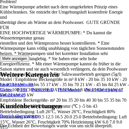
Problem!
Eine Wärmepumpe arbeitet nach dem umgekehrten Prinzip eines
Kühlschrankes. Sie entzieht der Umgebungsluft kostenfreie Energie
und
überträgt diese als Wärme an dein Poolwasser. GUTE GRÜNDE
FÜR
EINE HOCHWERTIGE WÄRMEPUMPE: * Du kannst die
Wassertemperatur genau
einstellen und den Wärmprozess besser kontrollieren. * Eine
Wärmepumpe kann völlig unabhängig von täglichen Sonnenstunden
heizen. * Wärmepumpen sind bei korrekter Installation sehr
zuverlässig und langlebig. * Sie haben eine sehr hohe
Mehr anzeigen
Energieeffizienz. * Mit einer Wärmepumpe kannst du früher in die
Saison starten und sie auch wesentlich verlängern, da dein Poolwasser
Weitere Kategorien
immer angenehm warm ist. * Für Salzwasserbetrieb geeignet (5g/l)
Model / Empfohlene Beckengröße in m³ 8 kW - 20 bis 35 10 kW - 20
bis 40 13 kW - 30 bis 55 17 kW - 35 bis 70 21 kW - 45 bis 84 25 kW -
Liste überspringen
55 bis 100 TECHNISCHE DATEN Model 8 kW 10 kW 13 kW 17
Garten
Pools
Pooltechnik
Poolheizung
Pool Wärmepumpen
kW 21 kW 25 kW
Solarabsorber
Empfohlene Beckengröße- m³ 20 bis 35 20 bis 40 30 bis 55 35 bis 70
Kundenbewertungen
45 bis 84 55 bis 100 Einsatztemperatur (℃ ) -5 bis 43
Betriebsbedingung: Luft 26°C, Wasser 26°C, Feuchtigkeit 80%
Bereich überspringen
Heizleistung kW 8.0 9.5 12.5 16.5 20.0 25.0 Betriebsbedingung: Luft
15°C, Wasser 26°C, Feuchtigkeit 70% Heizleistung kW 6.0 7.0 9.0
Die Echtheit der Bewertungen wurde von uns nicht überprüft.
11.5