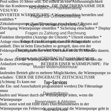
Pool sollten 10 Meter sein. Du solltest an eine Abflussmöglichkeit
für das Kondenswasser denken. DIE INBETRIEBNAHME DER
HORNBACH Projektberatung
VESUVIO
INVERTER WÄRMEPUMPE: * Wasseranschluss herstellen und
Fragen zur Onlinebestellung
entlüften *
Zirkulationspumpe (Sandfilteranlage einschalten) * Bypass auf
Fragen zu Versand und Lieferung
Durchgang Wärmepumpe einstellen * Sicherung einschalten * Display
auf
Fragen zu Zahlung und Rechnung
Funktion überprüfen (Anzeige der Uhrzeit) * Uhrzeit einstellen *
Anlage einschalten. Es kann es sein, dass die Anlage nicht sofort
Fragen zur Rückgabe und Reklamation
anläuft. Dies ist beim Einschalten so geregelt, dass erst der
Fragen zum Kundenkonto & Kundenkonto-ID
Fehlerspeicher abgearbeitet wird. Das kann bis zu 15 Minuten dauern.
*
Fragen zum HORNBACH Projekt-Marktplatz
In dieser Zeit die Wärmepumpe nicht ein-/ausschalten, da dies die
Anlaufzeit verlängert. BETRIEB EINER WÄRMEPUMPE: Für
Muster-Widerrufsformular
den
laufenden Betrieb gibt es mehrere Möglichkeiten, die Wärmepumpe zu
schalten: ÜBER DIE EINGEBAUTE ZEITSCHALTUHR
Top-Services
(Achtung: Es kann nur
die Ein- und Ausschaltzeit programmiert werden) Die Filteranlage
muss
Dauertiefpreis
laufen und Wasser durch die Wärmepumpe leiten, wenn die
Wärmepumpe
Reservieren & Abholen
läuft, sonst wird mit Hilfe eines Durchflussmessers in der
Wärmepumpe ein Fehlercode ausgelöst und die Wärmepumpe geht in
Holzzuschnitt