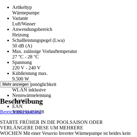
Artikeltyp
Wärmepumpe
Variante
Luft/Wasser
Anwendungsbereich
Heizung
Schallleistungspegel (Lwa)
50 dB (A)
Max. zulässige Vorlauftemperatur
27 °C - 28 °C
Spannung
220 V - 240 V
Kühlleistung max.
9.500 W
Steuerungsmöglichkeit
Mehr anzeigen
WLAN inklusive
Nennwärmeleistung
Beschreibung
25 kW
EAN
Bereich überspringen
3660231403628
STARTE FRÜHER IN DIE POOLSAISON ODER
VERLÄNGERE DIESE UM MEHRERE
WOCHEN Mit einer Vesuvio Inverter Wärmepumpe ist beides kein