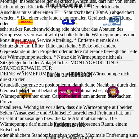
Montage, insbesondere der elektrische Anschluss, darf nur von einem
Hauptversandpartner
fachkundigen Elektriker ausgeführt werden. * Der elektrische
Anschluss muss über einen FI – Schutzschalter ( 30mA ) abgesichert
werden. * Bei einer sehr lauten, unnormalen Geräuschentwicklung,
oder
sehr starker Rauchentwicklung (die nicht über das Abtauen des
Kompressors verursacht wird) schalte bitte die Wärmepumpe aus und
konsultiere unsere Service Abteilung. * Entferne niemals das
Schutzgitter am Lüfter. Bitte auch keine Stöcke oder andere
Gegenstände in den Propeller oder andere rotierende bewegliche Teile
der Wärmepumpe stecken. * Nutze die Wärmepumpe nicht als
Sitzgelegenheit oder Ablagefläche. MONTAGEORT UND
STANDORTWAHL FÜR
Darum zu HORNBACH
DEINE WÄRMEPUMPE Wir empfehlen die Wärmepumpe nicht
direkt an der
Grundstücksgrenze zu positionieren, damit deine Nachbarn durch den
Geräuschpegel nicht belästigt werden. Optimal ist es, die
Wärmepumpe unter einen Carport oder einem anderen überdachten
Ort zu
installieren. Wichtig ist vor allem, dass die Wärmepumpe auf beiden
Seiten (Ansaugseite und Abluftseite) ausreichend Freiraum hat, um
Frischluft anzusaugen bzw. die kalte Abluft abzuleiten. Die
Kundenservice
Wärmepumpe darf niemals in einem geschlossenen Raum, einem
Erdschacht
oder ähnlichem Standort betrieben werden. Maximale Entfernung zum
Hilfe & Kontakt (FAQ)