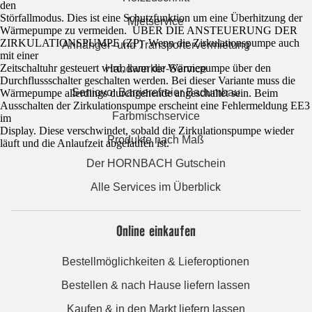
den
Störfallmodus. Dies ist eine Schutzfunktion um eine Überhitzung der
Mietservice
Wärmepumpe zu vermeiden. ÜBER DIE ANSTEUERUNG DER
ZIRKULATIONSPUMPE (ZP) Wenn die Zirkulationspumpe auch
Anhänger- und Transportervermietung
mit einer
Zeitschaltuhr gesteuert wird, kann die Wärmepumpe über den
Handwerker-Service
Durchflussschalter geschalten werden. Bei dieser Variante muss die
Seniovo: Barrierefreier Badumbau
Wärmepumpe allerdings durchgehende angeschaltet sein. Beim
Ausschalten der Zirkulationspumpe erscheint eine Fehlermeldung EE3
Farbmischservice
im
Display. Diese verschwindet, sobald die Zirkulationspumpe wieder
Produkte nach Maß
läuft und die Anlaufzeit abgelaufen ist.
Der HORNBACH Gutschein
Alle Services im Überblick
Online einkaufen
Bestellmöglichkeiten & Lieferoptionen
Bestellen & nach Hause liefern lassen
Kaufen & in den Markt liefern lassen