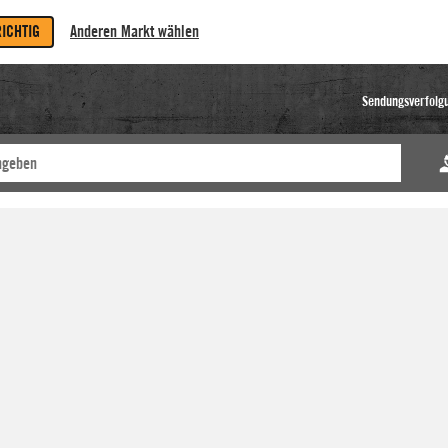
RICHTIG
Anderen Markt wählen
Sendungsverfolg