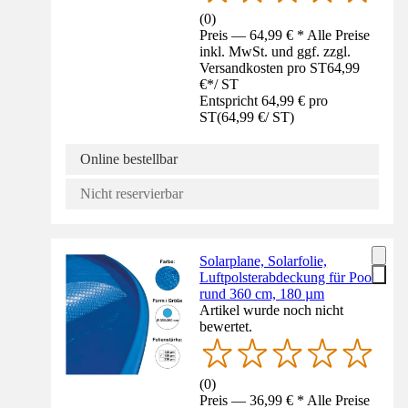
(
0
)
Preis — 64,99 € * Alle Preise
inkl. MwSt. und ggf. zzgl.
Versandkosten pro ST
64,99
€
*
/
ST
Entspricht 64,99 € pro
ST
(
64,99 €
/
ST
)
Online bestellbar
Nicht reservierbar
Solarplane, Solarfolie,
Luftpolsterabdeckung für Pool
rund 360 cm, 180 µm
Artikel wurde noch nicht
bewertet.
(
0
)
Preis — 36,99 € * Alle Preise