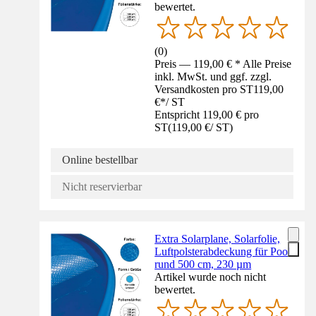
bewertet.
(
0
)
Preis — 119,00 € * Alle Preise
inkl. MwSt. und ggf. zzgl.
Versandkosten pro ST
119,00
€
*
/
ST
Entspricht 119,00 € pro
ST
(
119,00 €
/
ST
)
Online bestellbar
Nicht reservierbar
Extra Solarplane, Solarfolie,
Luftpolsterabdeckung für Pool
rund 500 cm, 230 µm
Artikel wurde noch nicht
bewertet.