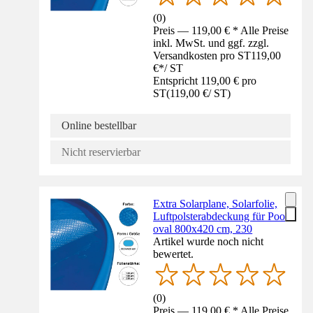
(
0
)
Preis — 119,00 € * Alle Preise
inkl. MwSt. und ggf. zzgl.
Versandkosten pro ST
119,00
€
*
/
ST
Entspricht 119,00 € pro
ST
(
119,00 €
/
ST
)
Online bestellbar
Nicht reservierbar
Extra Solarplane, Solarfolie,
Luftpolsterabdeckung für Pool
oval 800x420 cm, 230
Artikel wurde noch nicht
bewertet.
(
0
)
Preis — 119,00 € * Alle Preise