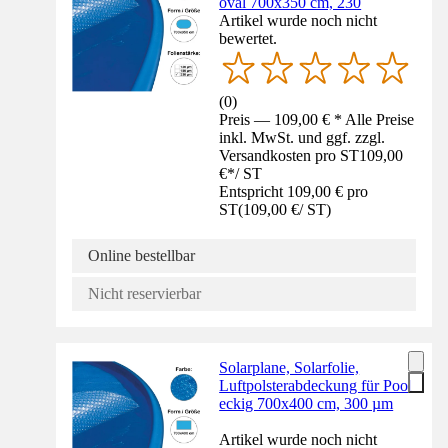
oval 700x350 cm, 230
Artikel wurde noch nicht
bewertet.
(
0
)
Preis — 109,00 € * Alle Preise
inkl. MwSt. und ggf. zzgl.
Versandkosten pro ST
109,00
€
*
/
ST
Entspricht 109,00 € pro
ST
(
109,00 €
/
ST
)
Online bestellbar
Nicht reservierbar
Solarplane, Solarfolie,
Luftpolsterabdeckung für Pool
eckig 700x400 cm, 300 µm
Artikel wurde noch nicht