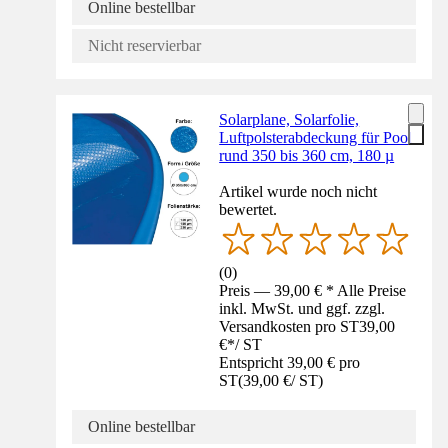
Online bestellbar
Nicht reservierbar
Solarplane, Solarfolie,
Luftpolsterabdeckung für Pool
rund 350 bis 360 cm, 180 µ
Artikel wurde noch nicht
bewertet.
(
0
)
Preis — 39,00 € * Alle Preise
inkl. MwSt. und ggf. zzgl.
Versandkosten pro ST
39,00
€
*
/
ST
Entspricht 39,00 € pro
ST
(
39,00 €
/
ST
)
Online bestellbar