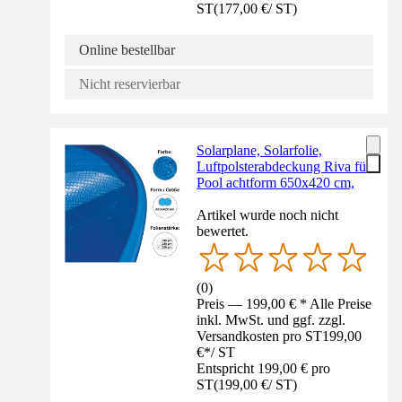
ST
(
177,00 €
/
ST
)
Online bestellbar
Nicht reservierbar
Solarplane, Solarfolie,
Luftpolsterabdeckung Riva für
Pool achtform 650x420 cm,
Artikel wurde noch nicht
bewertet.
(
0
)
Preis — 199,00 € * Alle Preise
inkl. MwSt. und ggf. zzgl.
Versandkosten pro ST
199,00
€
*
/
ST
Entspricht 199,00 € pro
ST
(
199,00 €
/
ST
)