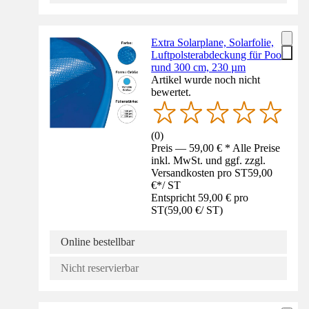
Extra Solarplane, Solarfolie,
Luftpolsterabdeckung für Pool
rund 300 cm, 230 µm
Artikel wurde noch nicht
bewertet.
(
0
)
Preis — 59,00 € * Alle Preise
inkl. MwSt. und ggf. zzgl.
Versandkosten pro ST
59,00
€
*
/
ST
Entspricht 59,00 € pro
ST
(
59,00 €
/
ST
)
Online bestellbar
Nicht reservierbar