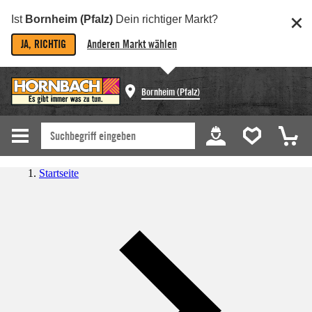
Ist
Bornheim (Pfalz)
Dein richtiger Markt?
JA, RICHTIG
Anderen Markt wählen
Bornheim (Pfalz)
Startseite