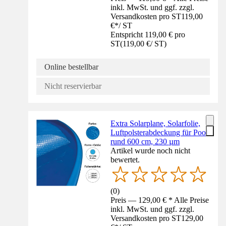
inkl. MwSt. und ggf. zzgl.
Versandkosten pro ST
119,00
€
*
/
ST
Entspricht 119,00 € pro
ST
(
119,00 €
/
ST
)
Online bestellbar
Nicht reservierbar
Extra Solarplane, Solarfolie,
Luftpolsterabdeckung für Pool
rund 600 cm, 230 µm
Artikel wurde noch nicht
bewertet.
(
0
)
Preis — 129,00 € * Alle Preise
inkl. MwSt. und ggf. zzgl.
Versandkosten pro ST
129,00