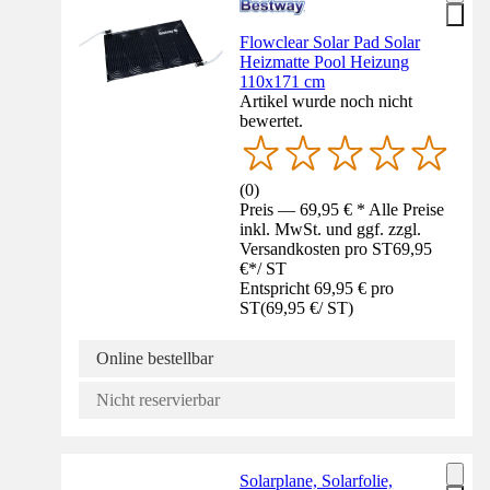
Flowclear Solar Pad Solar
Heizmatte Pool Heizung
110x171 cm
Artikel wurde noch nicht
bewertet.
(
0
)
Preis — 69,95 € * Alle Preise
inkl. MwSt. und ggf. zzgl.
Versandkosten pro ST
69,95
€
*
/
ST
Entspricht 69,95 € pro
ST
(
69,95 €
/
ST
)
Online bestellbar
Nicht reservierbar
Solarplane, Solarfolie,