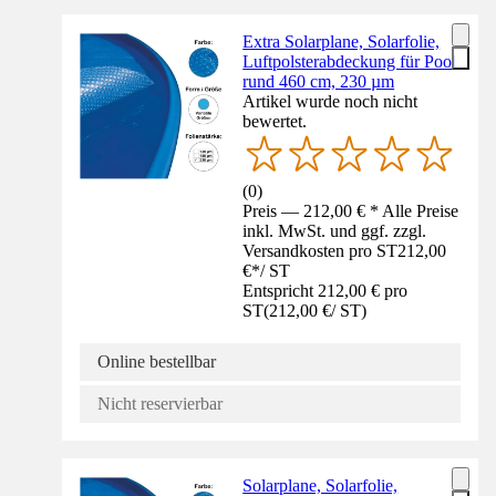
Extra Solarplane, Solarfolie,
Luftpolsterabdeckung für Pool
rund 460 cm, 230 µm
Artikel wurde noch nicht
bewertet.
(
0
)
Preis — 212,00 € * Alle Preise
inkl. MwSt. und ggf. zzgl.
Versandkosten pro ST
212,00
€
*
/
ST
Entspricht 212,00 € pro
ST
(
212,00 €
/
ST
)
Online bestellbar
Nicht reservierbar
Solarplane, Solarfolie,