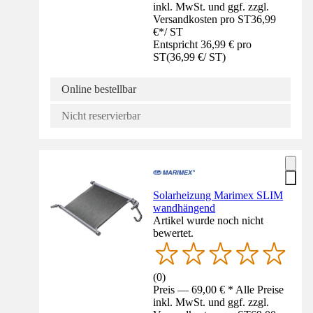
inkl. MwSt. und ggf. zzgl.
Versandkosten pro ST
36,99
€
*
/
ST
Entspricht 36,99 € pro
ST
(
36,99 €
/
ST
)
Online bestellbar
Nicht reservierbar
Solarheizung Marimex SLIM
wandhängend
Artikel wurde noch nicht
bewertet.
(
0
)
Preis — 69,00 € * Alle Preise
inkl. MwSt. und ggf. zzgl.