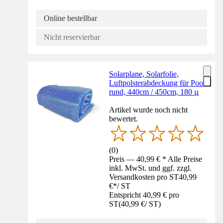
Online bestellbar
Nicht reservierbar
Solarplane, Solarfolie,
Luftpolsterabdeckung für Pool
rund, 440cm / 450cm, 180 µ
Artikel wurde noch nicht
bewertet.
(
0
)
Preis — 40,99 € * Alle Preise
inkl. MwSt. und ggf. zzgl.
Versandkosten pro ST
40,99
€
*
/
ST
Entspricht 40,99 € pro
ST
(
40,99 €
/
ST
)