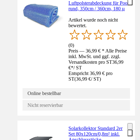
Luftpolsterabdeckung für Pool
rund, 350cm / 360cm, 180 µ
Artikel wurde noch nicht
bewertet.
(
0
)
Preis — 36,99 € * Alle Preise
inkl. MwSt. und ggf. zzgl.
Versandkosten pro ST
36,99
€
*
/
ST
Entspricht 36,99 € pro
ST
(
36,99 €
/
ST
)
Online bestellbar
Nicht reservierbar
Solarkollektor Standard 2er
Set 80x120cm/0,8m² inkl.
Anschlussstücke