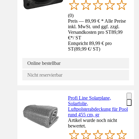
(
0
)
Preis — 89,99 € * Alle Preise
inkl. MwSt. und ggf. zzgl.
Versandkosten pro ST
89,99
€
*
/
ST
Entspricht 89,99 € pro
ST
(
89,99 €
/
ST
)
Online bestellbar
Nicht reservierbar
Profi Line Solarplane,
Solarfolie,
Luftpolsterabdeckung für Pool
rund 455 cm, gr
Artikel wurde noch nicht
bewertet.