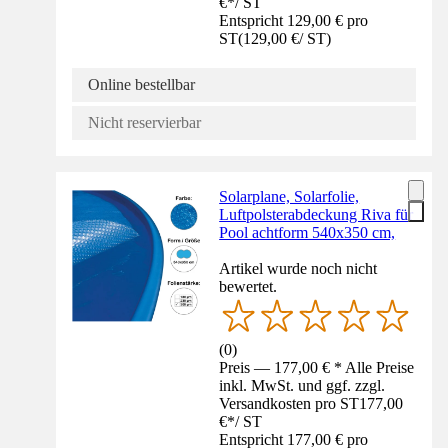
€
*
/
ST
Entspricht 129,00 € pro
ST
(
129,00 €
/
ST
)
Online bestellbar
Nicht reservierbar
Solarplane, Solarfolie,
Luftpolsterabdeckung Riva für
Pool achtform 540x350 cm,
Artikel wurde noch nicht
bewertet.
(
0
)
Preis — 177,00 € * Alle Preise
inkl. MwSt. und ggf. zzgl.
Versandkosten pro ST
177,00
€
*
/
ST
Entspricht 177,00 € pro