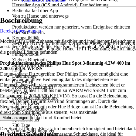
Hersteller App (iOS und Android), Fernbedienung
Bedienbarkeit über App
Von zu Hause und unterwegs
Beschreibung
Datenart
Produktdaten werden nur generiert, wenn Ereignisse eintreten
Bereich überspringen
oder sich ändern.
Kompatibilität
Möchtest Du Dein Zuhause mit flexibler und intelligenter Beleuchtung
SMART HOME by hornbach, Amazon Alexa, Apple HomeKit,
ausstatten? Mit dem Philips Hue Spot 3-flammig 4,2W 400 lm hast Du
Google Assistant, Google Home, IFTTT, Samsung SmartThings
die perfekte Lösung gefunden.
Funkprotokoll
Zigbee, Bluetooth
Produktmerkmale des Philips Hue Spot 3-flammig 4,2W 400 lm
Smart Home Bereich
2200-6500 K WEISS
Licht
Darum solltest Du zugreifen: Der Philips Hue Spot ermöglicht eine
Datenmenge
einfache und intuitive Bedienung dank des mitgelieferten Hue
0,04 Mbyte
Dimmschalters. Mit vier vorprogrammierten Lichtszenen bietet er
Produkt-Datenzugriff
belebendes, kühles Licht bis hin zu WARMWEISSEM Licht zum
Browser
Entspannen (2.200-6.500 KELVIN). So passt Du die Beleuchtung
Produkt-Datenlöschung
flexibel Deinen Bedürfnissen und Stimmungen an. Durch die
App, Browser
Steuerung per Bluetooth oder Hue Bridge kannst Du die Beleuchtung
Datenspeicherung
direkt vom Smartphone aus steuern, was maximale
Gerät & Server
Benutzerfreundlichkeit und Komfort bietet.
Mehr anzeigen
Speicherdauer
730 Tage
Der Spot ist für den Einsatz im Innenbereich konzipiert und bietet dank
Nutzungsbedingungen
Produktsicherheit
der Schutzart IP 20 eine angemessene Schutzklasse, die ideal für