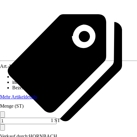
Art.-Nr.
12185885
Ausführung
:
Spot
inklusive Leuchtmittel
:
Ja
Bezeichnung Fassung
:
GU10
Mehr Artikeldetails
Menge (ST)
1 ST
Verkauf durch:
HORNBACH