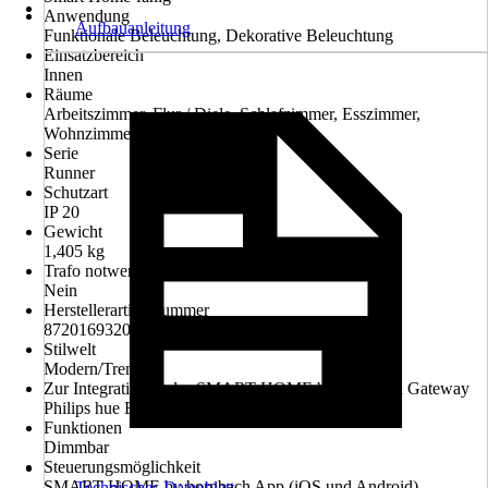
Anwendung
Aufbauanleitung
Funktionale Beleuchtung, Dekorative Beleuchtung
Einsatzbereich
Innen
Räume
Arbeitszimmer, Flur / Diele, Schlafzimmer, Esszimmer,
Wohnzimmer
Serie
Runner
Schutzart
IP 20
Gewicht
1,405 kg
Trafo notwendig
Nein
Herstellerartikelnummer
8720169320536
Stilwelt
Modern/Trend
Zur Integration in das SMART HOME by hornbach Gateway
Philips hue Bridge erforderlich
Funktionen
Dimmbar
Steuerungsmöglichkeit
SMART HOME by hornbach App (iOS und Android),
Technisches Datenblatt