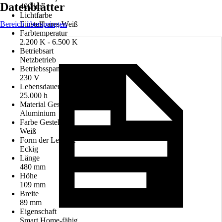
Datenblätter
400 lm
Lichtfarbe
Bereich überspringen
Einstellbares Weiß
Farbtemperatur
2.200 K - 6.500 K
Betriebsart
Netzbetrieb
Betriebsspannung
230 V
Lebensdauer Leuchtmittel
25.000 h
Material Gestell
Aluminium
Farbe Gestell
Weiß
Form der Leuchte
Eckig
Länge
480 mm
Höhe
109 mm
Breite
89 mm
Eigenschaft
Smart Home-fähig