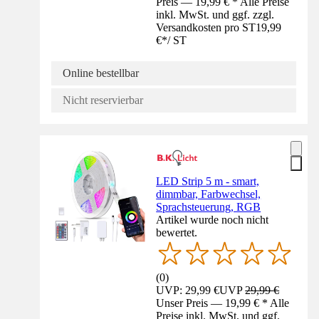
Preis — 19,99 € * Alle Preise
inkl. MwSt. und ggf. zzgl.
Versandkosten pro ST
19,99
€
*
/
ST
Online bestellbar
Nicht reservierbar
LED Strip 5 m - smart,
dimmbar, Farbwechsel,
Sprachsteuerung, RGB
Artikel wurde noch nicht
bewertet.
(
0
)
UVP: 29,99 €
UVP
29,99 €
Unser Preis — 19,99 € * Alle
Preise inkl. MwSt. und ggf.