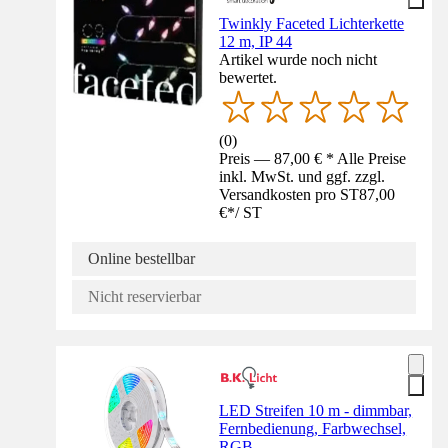
Twinkly Faceted Lichterkette
12 m, IP 44
Artikel wurde noch nicht
bewertet.
(
0
)
Preis — 87,00 € * Alle Preise
inkl. MwSt. und ggf. zzgl.
Versandkosten pro ST
87,00
€
*
/
ST
Online bestellbar
Nicht reservierbar
LED Streifen 10 m - dimmbar,
Fernbedienung, Farbwechsel,
RGB