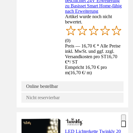
beschichtet 24V Erweiterung
zu Basisset Smart Home-fähig
nach Erweiterung
Artikel wurde noch nicht
bewertet.
(
0
)
Preis — 16,70 € * Alle Preise
inkl. MwSt. und ggf. zzgl.
Versandkosten pro ST
16,70
€
*
/
ST
Entspricht 16,70 € pro
m
(
16,70 €
/
m
)
Online bestellbar
Nicht reservierbar
LED Lichterkette Twinkly 20