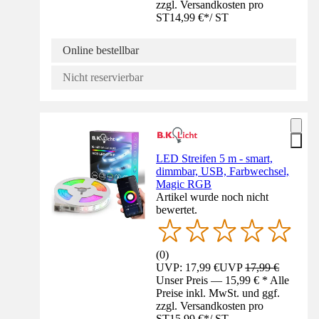
zzgl. Versandkosten pro
ST
14,99 €
*
/
ST
Online bestellbar
Nicht reservierbar
LED Streifen 5 m - smart,
dimmbar, USB, Farbwechsel,
Magic RGB
Artikel wurde noch nicht
bewertet.
(
0
)
UVP: 17,99 €
UVP
17,99 €
Unser Preis — 15,99 € * Alle
Preise inkl. MwSt. und ggf.
zzgl. Versandkosten pro
ST
15,99 €
*
/
ST