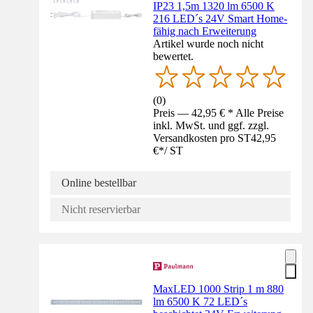
IP23 1,5m 1320 lm 6500 K
216 LED´s 24V Smart Home-
fähig nach Erweiterung
Artikel wurde noch nicht
bewertet.
(
0
)
Preis — 42,95 € * Alle Preise
inkl. MwSt. und ggf. zzgl.
Versandkosten pro ST
42,95
€
*
/
ST
Online bestellbar
Nicht reservierbar
MaxLED 1000 Strip 1 m 880
lm 6500 K 72 LED´s