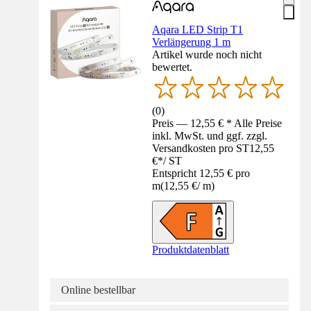
Aqara LED Strip T1
Verlängerung 1 m
Artikel wurde noch nicht
bewertet.
(
0
)
Preis — 12,55 € * Alle Preise
inkl. MwSt. und ggf. zzgl.
Versandkosten pro ST
12,55
€
*
/
ST
Entspricht 12,55 € pro
m
(
12,55 €
/
m
)
Produktdatenblatt
Online bestellbar