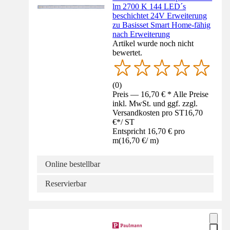
lm 2700 K 144 LED´s
beschichtet 24V Erweiterung
zu Basisset Smart Home-fähig
nach Erweiterung
Artikel wurde noch nicht
bewertet.
(
0
)
Preis — 16,70 € * Alle Preise
inkl. MwSt. und ggf. zzgl.
Versandkosten pro ST
16,70
€
*
/
ST
Entspricht 16,70 € pro
m
(
16,70 €
/
m
)
Online bestellbar
Reservierbar