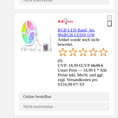
Nicht reservierbar
RGB-LED-Band, 3m,
90xRGB-LED/0,11W
Artikel wurde noch nicht
bewertet.
(
0
)
UVP: 18,99 €
UVP
18,99 €
Unser Preis — 16,99 € * Alle
Preise inkl. MwSt. und ggf.
zzgl. Versandkosten pro
ST
16,99 €
*
/
ST
Online bestellbar
Nicht reservierbar