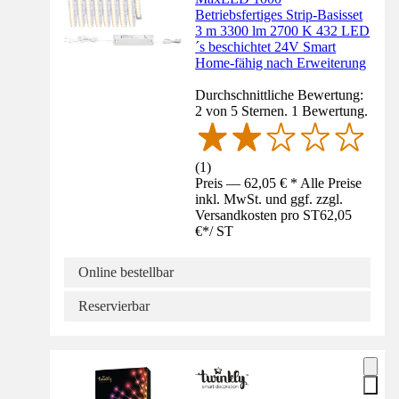
Betriebsfertiges Strip-Basisset
3 m 3300 lm 2700 K 432 LED
´s beschichtet 24V Smart
Home-fähig nach Erweiterung
Durchschnittliche Bewertung:
2 von 5 Sternen. 1 Bewertung.
(
1
)
Preis — 62,05 € * Alle Preise
inkl. MwSt. und ggf. zzgl.
Versandkosten pro ST
62,05
€
*
/
ST
Online bestellbar
Reservierbar