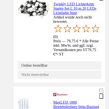
Twinkly LED Lichterkette
Starter-Set L 10 m 20 LEDs
Lichtfarbe bunt
Artikel wurde noch nicht
bewertet.
(
0
)
Preis — 79,75 € * Alle Preise
inkl. MwSt. und ggf. zzgl.
Versandkosten pro ST
79,75
€
*
/
ST
Online bestellbar
Nicht reservierbar
MaxLED 1000
Betriebsfertiges Strip-Basisset