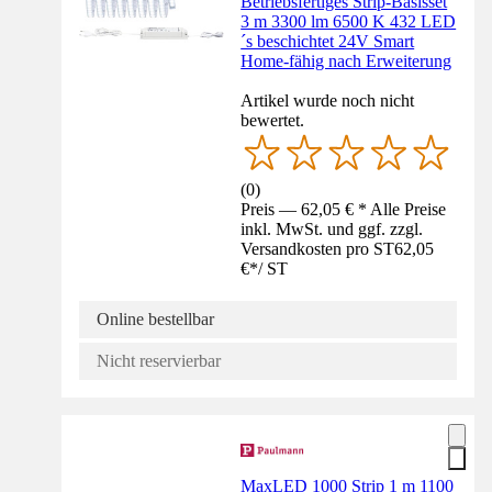
Betriebsfertiges Strip-Basisset
3 m 3300 lm 6500 K 432 LED
´s beschichtet 24V Smart
Home-fähig nach Erweiterung
Artikel wurde noch nicht
bewertet.
(
0
)
Preis — 62,05 € * Alle Preise
inkl. MwSt. und ggf. zzgl.
Versandkosten pro ST
62,05
€
*
/
ST
Online bestellbar
Nicht reservierbar
MaxLED 1000 Strip 1 m 1100