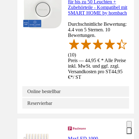
für bis zu 50 Leuchten +
Zubehörteile - Kompatibel mit
SMART HOME by hornbach
Durchschnittliche Bewertung:
4.4 von 5 Sternen. 10
Bewertungen.
(
10
)
Preis — 44,95 € * Alle Preise
inkl. MwSt. und ggf. zzgl.
Versandkosten pro ST
44,95
€
*
/
ST
Online bestellbar
Reservierbar
MaxLED 1000