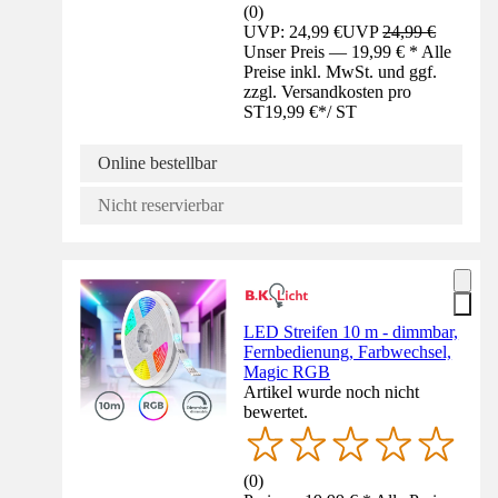
(
0
)
UVP: 24,99 €
UVP
24,99 €
Unser Preis — 19,99 € * Alle
Preise inkl. MwSt. und ggf.
zzgl. Versandkosten pro
ST
19,99 €
*
/
ST
Online bestellbar
Nicht reservierbar
LED Streifen 10 m - dimmbar,
Fernbedienung, Farbwechsel,
Magic RGB
Artikel wurde noch nicht
bewertet.
(
0
)