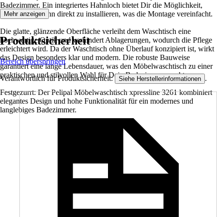
Badezimmer. Ein integriertes Hahnloch bietet Dir die Möglichkeit,
einen Wasserhahn direkt zu installieren, was die Montage vereinfacht.
Mehr anzeigen
Die glatte, glänzende Oberfläche verleiht dem Waschtisch eine
Produktsicherheit
hochwertige Optik und verhindert Ablagerungen, wodurch die Pflege
erleichtert wird. Da der Waschtisch ohne Überlauf konzipiert ist, wirkt
das Design besonders klar und modern. Die robuste Bauweise
Bereich überspringen
garantiert eine lange Lebensdauer, was den Möbelwaschtisch zu einer
praktischen und stilvollen Wahl für Dein Badezimmer macht.
Verantwortlich für Produktsicherheit:
.
Siehe Herstellerinformationen
Festgezurrt: Der Pelipal Möbelwaschtisch xpressline 3261 kombiniert
elegantes Design und hohe Funktionalität für ein modernes und
langlebiges Badezimmer.