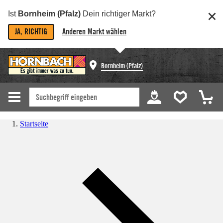
Ist
Bornheim (Pfalz)
Dein richtiger Markt?
JA, RICHTIG
Anderen Markt wählen
Bornheim (Pfalz)
Startseite