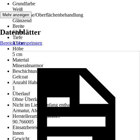
Grundfarbe
Weiß
Oberfläche/Oberflächenbehandlung
Mehr anzeigen
Glänzend
Breite
Datenblätter
62 cm
Tiefe
Bereich überspringen
43 cm
Höhe
5 cm
Material
Mineralmarmor
Beschichtung
Gelcoat
Anzahl Hahnlöcher
1
Überlauf
Ohne Überlauf
Nicht im Lieferumfang enthalten
Armatur, Ablaufventil, Unterschrank
Herstellerartikelnummer
90.766005
Einsatzbereich
Innen
Gewicht