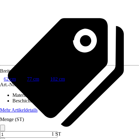
Breite
62 cm
77 cm
102 cm
Art.-Nr.
10557798
Material
:
Mineralmarmor
Beschichtung
:
Gelcoat
Mehr Artikeldetails
Menge (ST)
1 ST