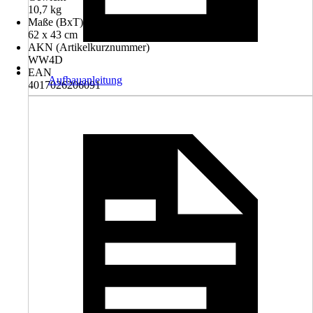
10,7 kg
Maße (BxT)
62 x 43 cm
AKN (Artikelkurznummer)
WW4D
EAN
Aufbauanleitung
4017026206091