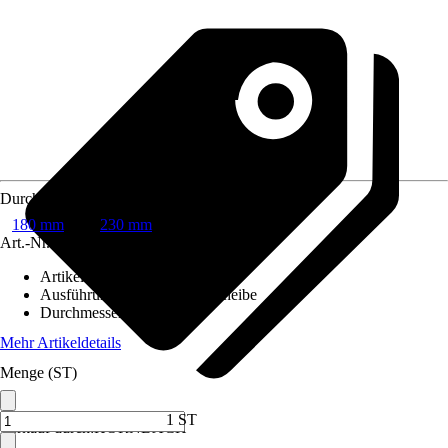
Durchmesser
180 mm
230 mm
Art.-Nr.
12211171
Artikeltyp
:
Scheibe
Ausführung
:
Diamanttrennscheibe
Durchmesser
:
180 mm
Mehr Artikeldetails
Menge (ST)
1 ST
Verkauf durch:
HORNBACH