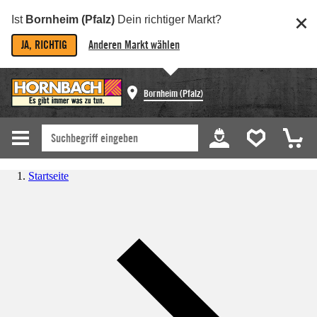
Ist
Bornheim (Pfalz)
Dein richtiger Markt?
JA, RICHTIG
Anderen Markt wählen
Bornheim (Pfalz)
Startseite