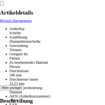
Artikeldetails
Bereich überspringen
Artikeltyp
Scheibe
Ausführung
Diamanttrennscheibe
Anwendung
Trennen
Geeignet für
Fliesen
Zu bearbeitendes Material
Fliesen
Durchmesser
180 mm
Durchmesser innen
22,23 mm
Materialspezifizierung
Mehr anzeigen
Diamant
AKN (Artikelkurznummer)
Beschreibung
JZR3
EAN