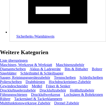
Sicherheits-/Warnhinweis
Weitere Kategorien
Liste überspringen
Maschinen, Werkzeug & Werkstatt
Maschinenzubehör
Diamantscheiben
Akkus & Ladegeräte
Bits & Bithalter
Bohrer
Sägeblätter
Schleifmittel & Schleifpapier
Sauger, Reinigungsgerätezubehör
Trennscheiben
Schleifscheiben
Polierscheiben
Drahtbürsten
Hochdruckreiniger-Zubehör
Gewindeschneider
Meißel
Fräser & Senker
Druckluftnaglerzubehör
Druckluftzubehör
Heißluftzubehör
Führungsschienen
Druckluftwerkzeug
Lochsägen & Bohrkronen
Rührer
Tackernägel & Tackerklammern
Multifunktionswerkzeug Zubehör
Dremel Zubehör