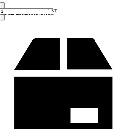
1 ST
Verkauf durch:
HORNBACH