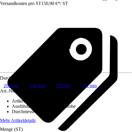
Versandkosten pro ST
150,90 €
*
/
ST
Durchmesser
200 mm
230 mm
250 mm
350 mm
Art.-Nr.
10006614
Artikeltyp
:
Scheibe
Ausführung
:
Diamanttrennscheibe
Durchmesser
:
350 mm
Mehr Artikeldetails
Menge (ST)