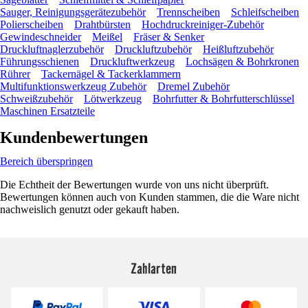
Sauger, Reinigungsgerätezubehör
Trennscheiben
Schleifscheiben
Polierscheiben
Drahtbürsten
Hochdruckreiniger-Zubehör
Gewindeschneider
Meißel
Fräser & Senker
Druckluftnaglerzubehör
Druckluftzubehör
Heißluftzubehör
Führungsschienen
Druckluftwerkzeug
Lochsägen & Bohrkronen
Rührer
Tackernägel & Tackerklammern
Multifunktionswerkzeug Zubehör
Dremel Zubehör
Schweißzubehör
Lötwerkzeug
Bohrfutter & Bohrfutterschlüssel
Maschinen Ersatzteile
Kundenbewertungen
Bereich überspringen
Die Echtheit der Bewertungen wurde von uns nicht überprüft.
Bewertungen können auch von Kunden stammen, die die Ware nicht
nachweislich genutzt oder gekauft haben.
Zahlarten