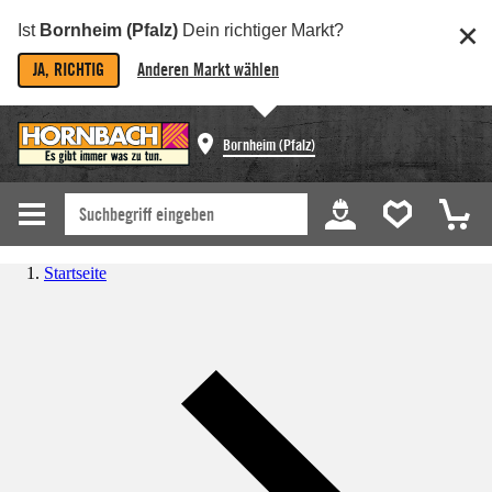
Ist
Bornheim (Pfalz)
Dein richtiger Markt?
JA, RICHTIG
Anderen Markt wählen
Bornheim (Pfalz)
Startseite