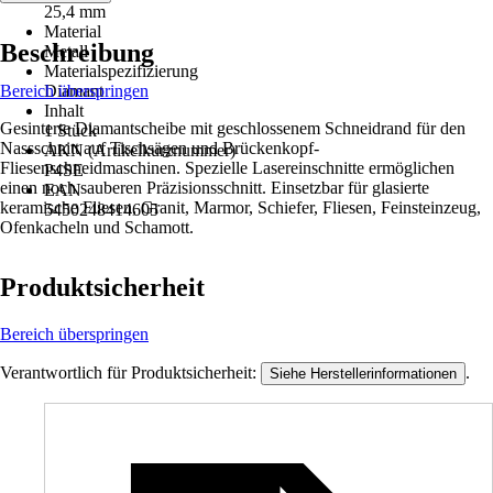
25,4 mm
Material
Beschreibung
Metall
Materialspezifizierung
Bereich überspringen
Diamant
Inhalt
Gesinterte Diamantscheibe mit geschlossenem Schneidrand für den
1 Stück
Nassschnitt auf Tischsägen und Brückenkopf-
AKN (Artikelkurznummer)
Fliesenschneidmaschinen. Spezielle Lasereinschnitte ermöglichen
P4SE
einen noch sauberen Präzisionsschnitt. Einsetzbar für glasierte
EAN
keramische Fliesen, Granit, Marmor, Schiefer, Fliesen, Feinsteinzeug,
5450248414605
Ofenkacheln und Schamott.
Produktsicherheit
Bereich überspringen
Verantwortlich für Produktsicherheit:
.
Siehe Herstellerinformationen