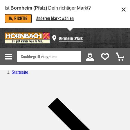
Ist
Bornheim (Pfalz)
Dein richtiger Markt?
JA, RICHTIG
Anderen Markt wählen
Bornheim (Pfalz)
Startseite