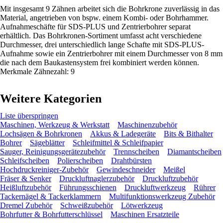
Mit insgesamt 9 Zähnen arbeitet sich die Bohrkrone zuverlässig in das
Material, angetrieben von bspw. einem Kombi- oder Bohrhammer.
Aufnahmeschäfte für SDS-PLUS und Zentrierbohrer separat
erhältlich. Das Bohrkronen-Sortiment umfasst acht verschiedene
Durchmesser, drei unterschiedlich lange Schafte mit SDS-PLUS-
Aufnahme sowie ein Zentrierbohrer mit einem Durchmesser von 8 mm
die nach dem Baukastensystem frei kombiniert werden können.
Merkmale Zähnezahl: 9
Weitere Kategorien
Liste überspringen
Maschinen, Werkzeug & Werkstatt
Maschinenzubehör
Lochsägen & Bohrkronen
Akkus & Ladegeräte
Bits & Bithalter
Bohrer
Sägeblätter
Schleifmittel & Schleifpapier
Sauger, Reinigungsgerätezubehör
Trennscheiben
Diamantscheiben
Schleifscheiben
Polierscheiben
Drahtbürsten
Hochdruckreiniger-Zubehör
Gewindeschneider
Meißel
Fräser & Senker
Druckluftnaglerzubehör
Druckluftzubehör
Heißluftzubehör
Führungsschienen
Druckluftwerkzeug
Rührer
Tackernägel & Tackerklammern
Multifunktionswerkzeug Zubehör
Dremel Zubehör
Schweißzubehör
Lötwerkzeug
Bohrfutter & Bohrfutterschlüssel
Maschinen Ersatzteile