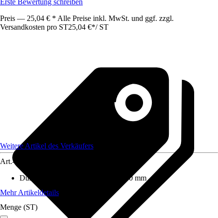
Erste Bewertung schreiben
Preis — 25,04 € * Alle Preise inkl. MwSt. und ggf. zzgl.
Versandkosten pro ST
25,04 €
*
/
ST
Weitere Artikel des Verkäufers
Art.-Nr.
12590811
Durchmesser (von - bis)
:
90 mm - 90 mm
Mehr Artikeldetails
Menge (ST)