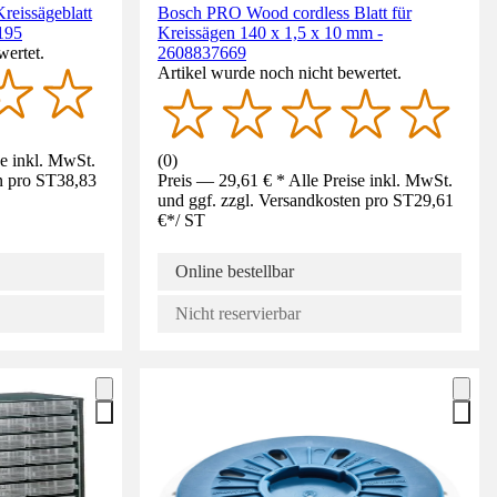
reissägeblatt
Bosch PRO Wood cordless Blatt für
195
Kreissägen 140 x 1,5 x 10 mm -
wertet.
2608837669
Artikel wurde noch nicht bewertet.
se inkl. MwSt.
(
0
)
n pro ST
38,83
Preis — 29,61 € * Alle Preise inkl. MwSt.
und ggf. zzgl. Versandkosten pro ST
29,61
€
*
/
ST
Online bestellbar
Nicht reservierbar