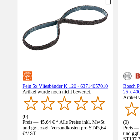
Fein 5x Vliesbänder K 120 - 63714057010
Bosch P
Artikel wurde noch nicht bewertet.
25 x 40
Artikel 
(
0
)
Preis — 45,64 € * Alle Preise inkl. MwSt.
(
0
)
und ggf. zzgl. Versandkosten pro ST
45,64
Preis — 
€
*
/
ST
und ggf.
ST
107,2