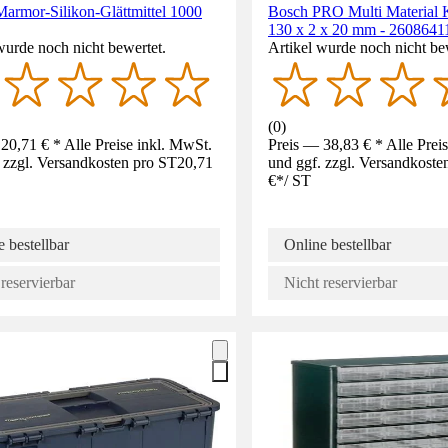
rmor-Silikon-Glättmittel 1000
Bosch PRO Multi Material K
130 x 2 x 20 mm - 2608641
wurde noch nicht bewertet.
Artikel wurde noch nicht be
(
0
)
20,71 € * Alle Preise inkl. MwSt.
Preis — 38,83 € * Alle Prei
 zzgl. Versandkosten pro ST
20,71
und ggf. zzgl. Versandkoste
€
*
/
ST
 bestellbar
Online bestellbar
reservierbar
Nicht reservierbar