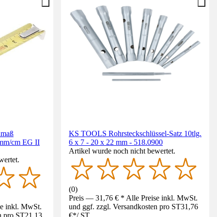
dmaß
KS TOOLS Rohrsteckschlüssel-Satz 10tlg.
mm/cm EG II
6 x 7 - 20 x 22 mm - 518.0900
Artikel wurde noch nicht bewertet.
wertet.
(
0
)
Preis — 31,76 € * Alle Preise inkl. MwSt.
se inkl. MwSt.
und ggf. zzgl. Versandkosten pro ST
31,76
n pro ST
21,13
€
*
/
ST