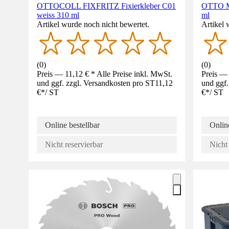
OTTOCOLL FIXFRITZ Fixierkleber C01
OTTO Ma
weiss 310 ml
ml
Artikel wurde noch nicht bewertet.
Artikel 
(
0
)
(
0
)
Preis — 11,12 € * Alle Preise inkl. MwSt.
Preis — 
und ggf. zzgl. Versandkosten pro ST
11,12
und ggf.
€
*
/
ST
€
*
/
ST
Online bestellbar
Online
Nicht reservierbar
Nicht 