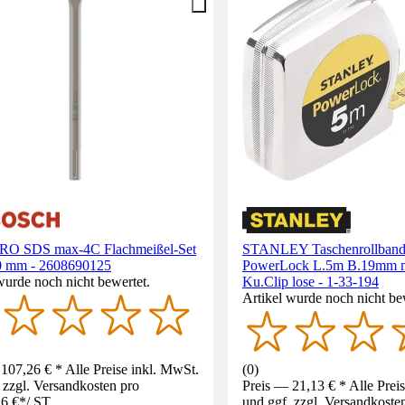
RO SDS max-4C Flachmeißel-Set
STANLEY Taschenrollban
0 mm - 2608690125
PowerLock L.5m B.19mm 
wurde noch nicht bewertet.
Ku.Clip lose - 1-33-194
Artikel wurde noch nicht be
107,26 € * Alle Preise inkl. MwSt.
(
0
)
 zzgl. Versandkosten pro
Preis — 21,13 € * Alle Prei
6 €
*
/
ST
und ggf. zzgl. Versandkoste