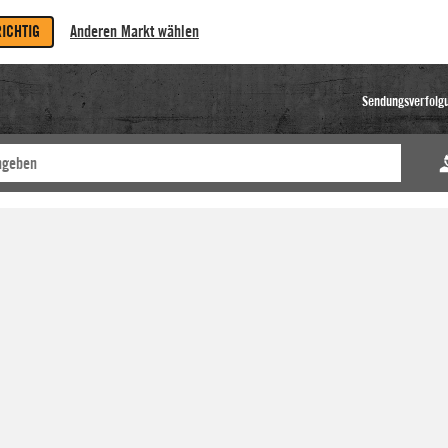
RICHTIG
Anderen Markt wählen
Sendungsverfolg