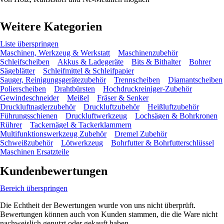
Weitere Kategorien
Liste überspringen
Maschinen, Werkzeug & Werkstatt
Maschinenzubehör
Schleifscheiben
Akkus & Ladegeräte
Bits & Bithalter
Bohrer
Sägeblätter
Schleifmittel & Schleifpapier
Sauger, Reinigungsgerätezubehör
Trennscheiben
Diamantscheiben
Polierscheiben
Drahtbürsten
Hochdruckreiniger-Zubehör
Gewindeschneider
Meißel
Fräser & Senker
Druckluftnaglerzubehör
Druckluftzubehör
Heißluftzubehör
Führungsschienen
Druckluftwerkzeug
Lochsägen & Bohrkronen
Rührer
Tackernägel & Tackerklammern
Multifunktionswerkzeug Zubehör
Dremel Zubehör
Schweißzubehör
Lötwerkzeug
Bohrfutter & Bohrfutterschlüssel
Maschinen Ersatzteile
Kundenbewertungen
Bereich überspringen
Die Echtheit der Bewertungen wurde von uns nicht überprüft.
Bewertungen können auch von Kunden stammen, die die Ware nicht
nachweislich genutzt oder gekauft haben.