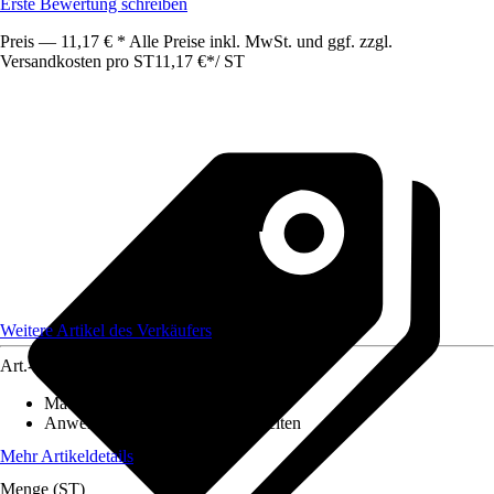
Erste Bewertung schreiben
Preis — 11,17 € * Alle Preise inkl. MwSt. und ggf. zzgl.
Versandkosten pro ST
11,17 €
*
/
ST
Weitere Artikel des Verkäufers
Art.-Nr.
12590781
Material
:
Aluminium
Anwendungsbereich
:
Schleifarbeiten
Mehr Artikeldetails
Menge (ST)