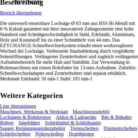
Beschreibung
088381562195
Bereich überspringen
Die universell einsetzbare Lochsäge Ø 83 mm aus HSS Bi-Metall mit
8 % Kobalt garantiert mit ihrer innovativen Zahngeometrie eine hohe
Standzeit und Schnittgeschwindigkeit in Stahl, Edelstahl, Aluminium,
Holz und Kunststoff bis zu einer Schnitttiefe von 44 mm. Das
EZYCHANGE-Schnellwechselsystem erlaubt einen werkzeuglosen
Wechsel der Lochsäge. Verbesserte Staubableitung durch vergrößerte
Seitenöffnungen. Verlängerter Zentrierbohrer und zugleich verlängerter
Aufnahmebereich für mehr Halt und Stabilität. Zur Verwendung in
Bohrmaschinen mit einem Bohrfutter bis 13-mm-Aufnahme. Zubehör:
Schnellwechseladapter und Zentrierbohrer sind separat erhältlich.
Merkmale Edelstahl: 50 min-1 Stahl: 105 min-1
Weitere Kategorien
Liste überspringen
Maschinen, Werkzeug & Werkstatt
Maschinenzubehör
Lochsägen & Bohrkronen
Akkus & Ladegeräte
Bits & Bithalter
Bohrer
Sägeblätter
Schleifmittel & Schleifpapier
Sauger, Reinigungsgerätezubehör
Trennscheiben
Diamantscheiben
Schleifscheiben
Polierscheiben
Drahtbürsten