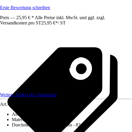
Erste Bewertung schreiben
Preis — 25,95 € * Alle Preise inkl. MwSt. und ggf. zzgl.
Versandkosten pro ST
25,95 €
*
/
ST
Weitere Artikel des Verkäufers
Art.-Nr.
12590848
Anwendung
:
Bohren
Materialspezifizierung
:
Metall
Durchmesser (von - bis)
:
83 mm - 83 mm