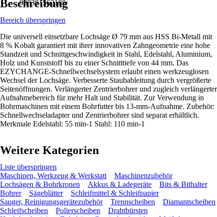
Beschreibung
088381562188
Bereich überspringen
Die universell einsetzbare Lochsäge Ø 79 mm aus HSS Bi-Metall mit
8 % Kobalt garantiert mit ihrer innovativen Zahngeometrie eine hohe
Standzeit und Schnittgeschwindigkeit in Stahl, Edelstahl, Aluminium,
Holz und Kunststoff bis zu einer Schnitttiefe von 44 mm. Das
EZYCHANGE-Schnellwechselsystem erlaubt einen werkzeuglosen
Wechsel der Lochsäge. Verbesserte Staubableitung durch vergrößerte
Seitenöffnungen. Verlängerter Zentrierbohrer und zugleich verlängerter
Aufnahmebereich für mehr Halt und Stabilität. Zur Verwendung in
Bohrmaschinen mit einem Bohrfutter bis 13-mm-Aufnahme. Zubehör:
Schnellwechseladapter und Zentrierbohrer sind separat erhältlich.
Merkmale Edelstahl: 55 min-1 Stahl: 110 min-1
Weitere Kategorien
Liste überspringen
Maschinen, Werkzeug & Werkstatt
Maschinenzubehör
Lochsägen & Bohrkronen
Akkus & Ladegeräte
Bits & Bithalter
Bohrer
Sägeblätter
Schleifmittel & Schleifpapier
Sauger, Reinigungsgerätezubehör
Trennscheiben
Diamantscheiben
Schleifscheiben
Polierscheiben
Drahtbürsten