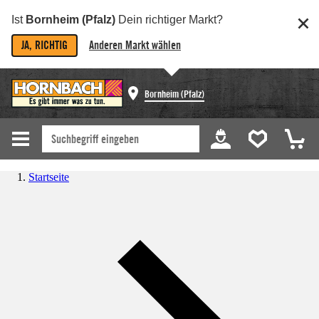
Ist
Bornheim (Pfalz)
Dein richtiger Markt?
JA, RICHTIG
Anderen Markt wählen
Bornheim (Pfalz)
Startseite