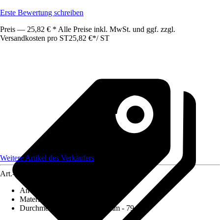
Erste Bewertung schreiben
Preis — 25,82 € * Alle Preise inkl. MwSt. und ggf. zzgl.
Versandkosten pro ST
25,82 €
*
/
ST
Weitere Artikel des Verkäufers
Art.-Nr.
12590859
Anwendung
:
Bohren
Materialspezifizierung
:
Metall
Durchmesser (von - bis)
:
79 mm - 79 mm