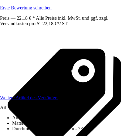
Erste Bewertung schreiben
Preis — 22,18 € * Alle Preise inkl. MwSt. und ggf. zzgl.
Versandkosten pro ST
22,18 €
*
/
ST
Weitere Artikel des Verkäufers
Art.-Nr.
12584695
Anwendung
:
Bohren
Materialspezifizierung
:
Metall
Durchmesser (von - bis)
:
73 mm - 73 mm