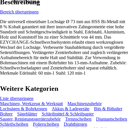
Beschreibung
088381562164
Bereich überspringen
Die universell einsetzbare Lochsäge Ø 73 mm aus HSS Bi-Metall mit
8 % Kobalt garantiert mit ihrer innovativen Zahngeometrie eine hohe
Standzeit und Schnittgeschwindigkeit in Stahl, Edelstahl, Aluminium,
Holz und Kunststoff bis zu einer Schnitttiefe von 44 mm. Das
EZYCHANGE-Schnellwechselsystem erlaubt einen werkzeuglosen
Wechsel der Lochsäge. Verbesserte Staubableitung durch vergrößerte
Seitenöffnungen. Verlängerter Zentrierbohrer und zugleich verlängerter
Aufnahmebereich für mehr Halt und Stabilität. Zur Verwendung in
Bohrmaschinen mit einem Bohrfutter bis 13-mm-Aufnahme. Zubehör:
Schnellwechseladapter und Zentrierbohrer sind separat erhältlich.
Merkmale Edelstahl: 60 min-1 Stahl: 120 min-1
Weitere Kategorien
Liste überspringen
Maschinen, Werkzeug & Werkstatt
Maschinenzubehör
Lochsägen & Bohrkronen
Akkus & Ladegeräte
Bits & Bithalter
Bohrer
Sägeblätter
Schleifmittel & Schleifpapier
Sauger, Reinigungsgerätezubehör
Trennscheiben
Diamantscheiben
Schleifscheiben
Polierscheiben
Drahtbürsten