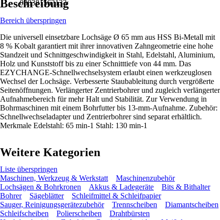
Beschreibung
088381562133
Bereich überspringen
Die universell einsetzbare Lochsäge Ø 65 mm aus HSS Bi-Metall mit
8 % Kobalt garantiert mit ihrer innovativen Zahngeometrie eine hohe
Standzeit und Schnittgeschwindigkeit in Stahl, Edelstahl, Aluminium,
Holz und Kunststoff bis zu einer Schnitttiefe von 44 mm. Das
EZYCHANGE-Schnellwechselsystem erlaubt einen werkzeuglosen
Wechsel der Lochsäge. Verbesserte Staubableitung durch vergrößerte
Seitenöffnungen. Verlängerter Zentrierbohrer und zugleich verlängerter
Aufnahmebereich für mehr Halt und Stabilität. Zur Verwendung in
Bohrmaschinen mit einem Bohrfutter bis 13-mm-Aufnahme. Zubehör:
Schnellwechseladapter und Zentrierbohrer sind separat erhältlich.
Merkmale Edelstahl: 65 min-1 Stahl: 130 min-1
Weitere Kategorien
Liste überspringen
Maschinen, Werkzeug & Werkstatt
Maschinenzubehör
Lochsägen & Bohrkronen
Akkus & Ladegeräte
Bits & Bithalter
Bohrer
Sägeblätter
Schleifmittel & Schleifpapier
Sauger, Reinigungsgerätezubehör
Trennscheiben
Diamantscheiben
Schleifscheiben
Polierscheiben
Drahtbürsten