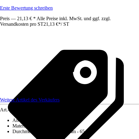
Erste Bewertung schreiben
Preis — 21,13 € * Alle Preise inkl. MwSt. und ggf. zzgl.
Versandkosten pro ST
21,13 €
*
/
ST
Weitere Artikel des Verkäufers
Art.-Nr.
12584701
Anwendung
:
Bohren
Materialspezifizierung
:
Metall
Durchmesser (von - bis)
:
65 mm - 65 mm