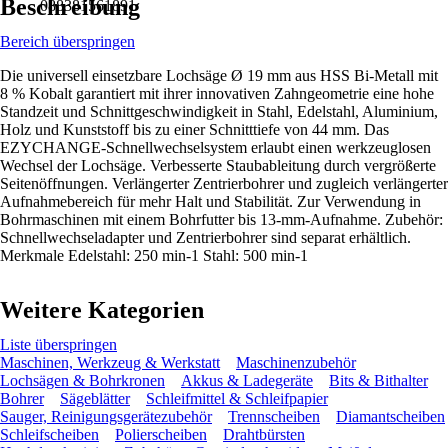
Beschreibung
088381561891
Bereich überspringen
Die universell einsetzbare Lochsäge Ø 19 mm aus HSS Bi-Metall mit
8 % Kobalt garantiert mit ihrer innovativen Zahngeometrie eine hohe
Standzeit und Schnittgeschwindigkeit in Stahl, Edelstahl, Aluminium,
Holz und Kunststoff bis zu einer Schnitttiefe von 44 mm. Das
EZYCHANGE-Schnellwechselsystem erlaubt einen werkzeuglosen
Wechsel der Lochsäge. Verbesserte Staubableitung durch vergrößerte
Seitenöffnungen. Verlängerter Zentrierbohrer und zugleich verlängerter
Aufnahmebereich für mehr Halt und Stabilität. Zur Verwendung in
Bohrmaschinen mit einem Bohrfutter bis 13-mm-Aufnahme. Zubehör:
Schnellwechseladapter und Zentrierbohrer sind separat erhältlich.
Merkmale Edelstahl: 250 min-1 Stahl: 500 min-1
Weitere Kategorien
Liste überspringen
Maschinen, Werkzeug & Werkstatt
Maschinenzubehör
Lochsägen & Bohrkronen
Akkus & Ladegeräte
Bits & Bithalter
Bohrer
Sägeblätter
Schleifmittel & Schleifpapier
Sauger, Reinigungsgerätezubehör
Trennscheiben
Diamantscheiben
Schleifscheiben
Polierscheiben
Drahtbürsten