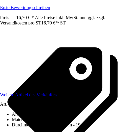
Erste Bewertung schreiben
Preis — 16,70 € * Alle Preise inkl. MwSt. und ggf. zzgl.
Versandkosten pro ST
16,70 €
*
/
ST
Weitere Artikel des Verkäufers
Art.-Nr.
12590854
Anwendung
:
Bohren
Materialspezifizierung
:
Metall
Durchmesser (von - bis)
:
19 mm - 19 mm