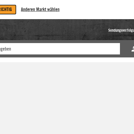
RICHTIG
Anderen Markt wählen
Sendungsverfolg