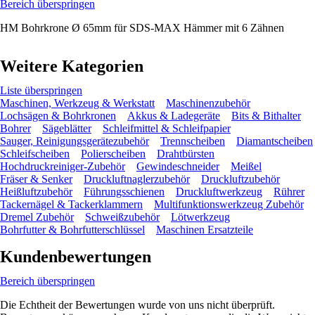
Bereich überspringen
HM Bohrkrone Ø 65mm für SDS-MAX Hämmer mit 6 Zähnen
Weitere Kategorien
Liste überspringen
Maschinen, Werkzeug & Werkstatt
Maschinenzubehör
Lochsägen & Bohrkronen
Akkus & Ladegeräte
Bits & Bithalter
Bohrer
Sägeblätter
Schleifmittel & Schleifpapier
Sauger, Reinigungsgerätezubehör
Trennscheiben
Diamantscheiben
Schleifscheiben
Polierscheiben
Drahtbürsten
Hochdruckreiniger-Zubehör
Gewindeschneider
Meißel
Fräser & Senker
Druckluftnaglerzubehör
Druckluftzubehör
Heißluftzubehör
Führungsschienen
Druckluftwerkzeug
Rührer
Tackernägel & Tackerklammern
Multifunktionswerkzeug Zubehör
Dremel Zubehör
Schweißzubehör
Lötwerkzeug
Bohrfutter & Bohrfutterschlüssel
Maschinen Ersatzteile
Kundenbewertungen
Bereich überspringen
Die Echtheit der Bewertungen wurde von uns nicht überprüft.