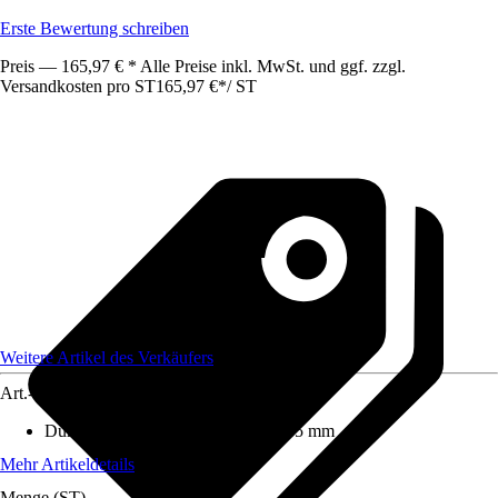
Erste Bewertung schreiben
Preis — 165,97 € * Alle Preise inkl. MwSt. und ggf. zzgl.
Versandkosten pro ST
165,97 €
*
/
ST
Weitere Artikel des Verkäufers
Art.-Nr.
12590788
Durchmesser (von - bis)
:
65 mm - 65 mm
Mehr Artikeldetails
Menge (ST)