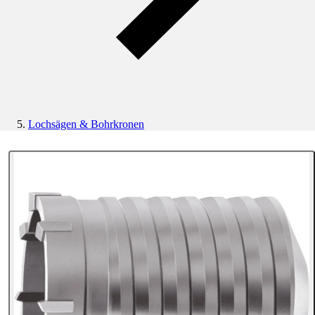
Lochsägen & Bohrkronen