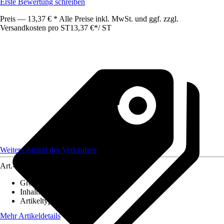
Erste Bewertung schreiben
Preis — 13,37 € * Alle Preise inkl. MwSt. und ggf. zzgl.
Versandkosten pro ST
13,37 €
*
/
ST
Weitere Artikel des Verkäufers
Art.-Nr.
12590826
Größe
:
Universal
Inhalt
:
1 Stück
Artikeltyp
:
Bit
Mehr Artikeldetails