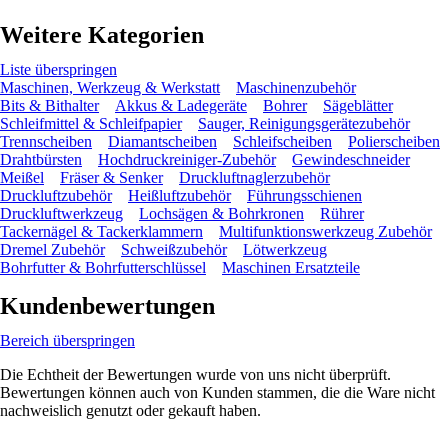
Weitere Kategorien
Liste überspringen
Maschinen, Werkzeug & Werkstatt
Maschinenzubehör
Bits & Bithalter
Akkus & Ladegeräte
Bohrer
Sägeblätter
Schleifmittel & Schleifpapier
Sauger, Reinigungsgerätezubehör
Trennscheiben
Diamantscheiben
Schleifscheiben
Polierscheiben
Drahtbürsten
Hochdruckreiniger-Zubehör
Gewindeschneider
Meißel
Fräser & Senker
Druckluftnaglerzubehör
Druckluftzubehör
Heißluftzubehör
Führungsschienen
Druckluftwerkzeug
Lochsägen & Bohrkronen
Rührer
Tackernägel & Tackerklammern
Multifunktionswerkzeug Zubehör
Dremel Zubehör
Schweißzubehör
Lötwerkzeug
Bohrfutter & Bohrfutterschlüssel
Maschinen Ersatzteile
Kundenbewertungen
Bereich überspringen
Die Echtheit der Bewertungen wurde von uns nicht überprüft.
Bewertungen können auch von Kunden stammen, die die Ware nicht
nachweislich genutzt oder gekauft haben.